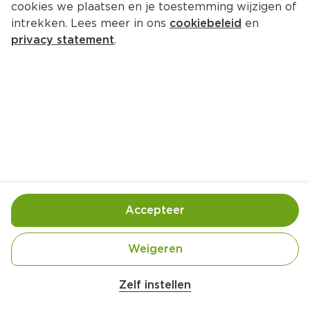
cookies we plaatsen en je toestemming wijzigen of
Andrélon Shampoo Pro Nature 
intrekken. Lees meer in ons
cookiebeleid
en
Coco Curl Creation
privacy statement
.
Per Fles 400 ml  (per liter €24.73)
9.
89
Toevoegen
Bewaar in je lijstje
Accepteer
Handige informatie over dit product
Weigeren
Andrélon Pro-Naturals Coco Curl Shampoo voor 
veerkrachtige krullen

Zelf instellen
De shampoo reinigt mild en is sulfaat- en 