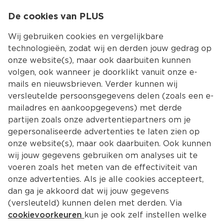
0
De cookies van PLUS
0.00
MENU
Wij gebruiken cookies en vergelijkbare
technologieën, zodat wij en derden jouw gedrag op
onze website(s), maar ook daarbuiten kunnen
Kies jouw winke
volgen, ook wanneer je doorklikt vanuit onze e-
Terug
Producten
mails en nieuwsbrieven. Verder kunnen wij
versleutelde persoonsgegevens delen (zoals een e-
mailadres en aankoopgegevens) met derde
partijen zoals onze advertentiepartners om je
gepersonaliseerde advertenties te laten zien op
onze website(s), maar ook daarbuiten. Ook kunnen
wij jouw gegevens gebruiken om analyses uit te
voeren zoals het meten van de effectiviteit van
onze advertenties. Als je alle cookies accepteert,
dan ga je akkoord dat wij jouw gegevens
(versleuteld) kunnen delen met derden. Via
cookievoorkeuren
kun je ook zelf instellen welke