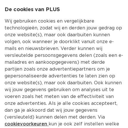
0
De cookies van PLUS
0.00
MENU
Wij gebruiken cookies en vergelijkbare
technologieën, zodat wij en derden jouw gedrag op
onze website(s), maar ook daarbuiten kunnen
Kies jouw winke
volgen, ook wanneer je doorklikt vanuit onze e-
Terug
Producten
mails en nieuwsbrieven. Verder kunnen wij
versleutelde persoonsgegevens delen (zoals een e-
mailadres en aankoopgegevens) met derde
partijen zoals onze advertentiepartners om je
gepersonaliseerde advertenties te laten zien op
onze website(s), maar ook daarbuiten. Ook kunnen
wij jouw gegevens gebruiken om analyses uit te
voeren zoals het meten van de effectiviteit van
onze advertenties. Als je alle cookies accepteert,
dan ga je akkoord dat wij jouw gegevens
(versleuteld) kunnen delen met derden. Via
cookievoorkeuren
kun je ook zelf instellen welke