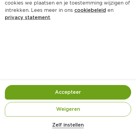
cookies we plaatsen en je toestemming wijzigen of
Arti Casa Citronella kaars
intrekken. Lees meer in ons
cookiebeleid
en
Per Stuk 1 st
privacy statement
.
3.
99
Toevoegen
Bewaar in je lijstje
Accepteer
Contactgegevens leverancier
Weigeren
Over onze prijs- en productinformatie
Zelf instellen
De winkels van PLUS hanteren op de website de