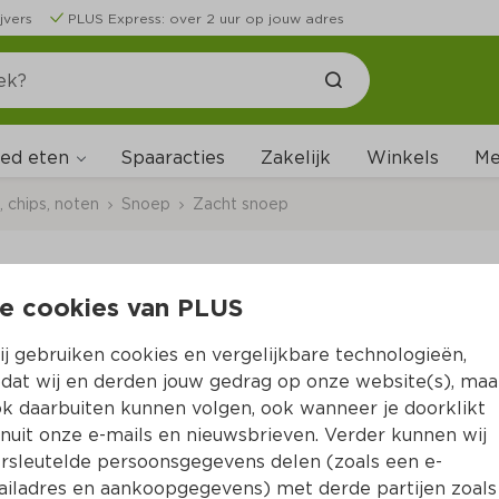
jvers
PLUS Express: over 2 uur op jouw adres
ed eten
Me
Spaaracties
Zakelijk
Winkels
 chips, noten
Snoep
Zacht snoep
e cookies van PLUS
Autodrop Zoete & Zur
j gebruiken cookies en vergelijkbare technologieën,
Per Doos 270 g  (per kilo €11.44)
dat wij en derden jouw gedrag op onze website(s), maa
k daarbuiten kunnen volgen, ook wanneer je doorklikt
3.
09
nuit onze e-mails en nieuwsbrieven. Verder kunnen wij
rsleutelde persoonsgegevens delen (zoals een e-
iladres en aankoopgegevens) met derde partijen zoals