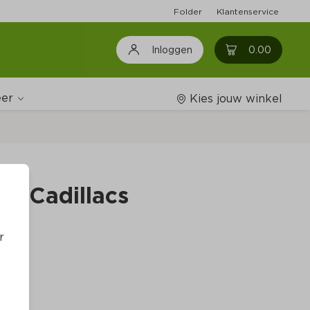
Folder
Klantenservice
0
0.00
Inloggen
er
Kies jouw winkel
Wijnshop
e Cadillacs
Boodschappenlijstjes
r