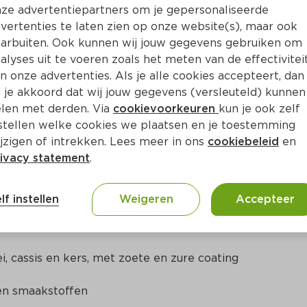
Bewaar i
Toevoegen
ze advertentiepartners om je gepersonaliseerde
vertenties te laten zien op onze website(s), maar ook
arbuiten. Ook kunnen wij jouw gegevens gebruiken om
alyses uit te voeren zoals het meten van de effectivitei
n onze advertenties. Als je alle cookies accepteert, dan
 je akkoord dat wij jouw gegevens (versleuteld) kunnen
len met derden. Via
cookievoorkeuren
kun je ook zelf
stellen welke cookies we plaatsen en je toestemming
jzigen of intrekken. Lees meer in ons
cookiebeleid
en
ivacy statement
.
ct
lf instellen
Weigeren
Accepteer
e tanden? Een sweet surprise of bekkentrekkend zure?

- en smaakstoffen