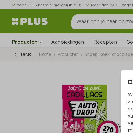
Voor 23:55 besteld, morgen in huis*
Meer dan 1600 Laagbli
Go
Producten
Aanbiedingen
Recepten
Terug
Home
Producten
Snoep, koek, chocolade,
D
Wi
zo
oo
va
ve
ma