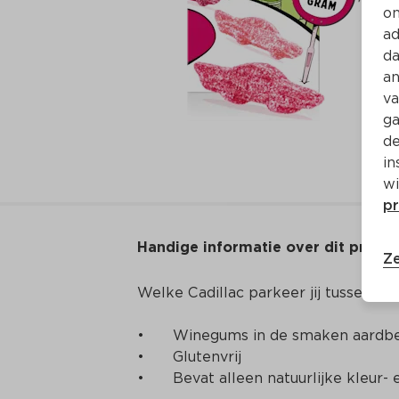
on
ad
da
an
va
ga
de
in
wi
pr
Handige informatie over dit produ
Ze
Welke Cadillac parkeer jij tussen j
•	Winegums in de smaken aardbei, cassis en kers, met zoete en zure coating

•	Glutenvrij

•	Bevat alleen natuurlijke kleur