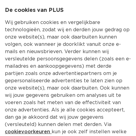
0
De cookies van PLUS
0.00
MENU
Wij gebruiken cookies en vergelijkbare
technologieën, zodat wij en derden jouw gedrag op
onze website(s), maar ook daarbuiten kunnen
Kies jouw winke
volgen, ook wanneer je doorklikt vanuit onze e-
Terug
Producten
mails en nieuwsbrieven. Verder kunnen wij
versleutelde persoonsgegevens delen (zoals een e-
mailadres en aankoopgegevens) met derde
partijen zoals onze advertentiepartners om je
gepersonaliseerde advertenties te laten zien op
onze website(s), maar ook daarbuiten. Ook kunnen
wij jouw gegevens gebruiken om analyses uit te
voeren zoals het meten van de effectiviteit van
onze advertenties. Als je alle cookies accepteert,
dan ga je akkoord dat wij jouw gegevens
(versleuteld) kunnen delen met derden. Via
cookievoorkeuren
kun je ook zelf instellen welke