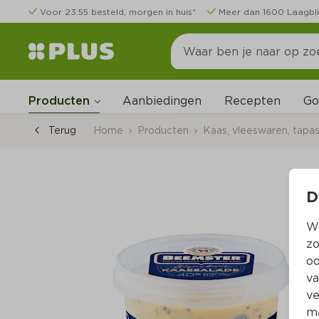
Voor 23:55 besteld, morgen in huis*
Meer dan 1600 Laagbli
Go
Producten
Aanbiedingen
Recepten
Terug
Home
Producten
Kaas, vleeswaren, tapa
D
Wi
zo
oo
va
ve
ma