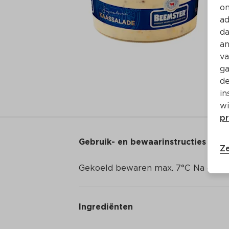
on
ad
da
an
va
ga
de
in
wi
pr
Gebruik- en bewaarinstructies
Ze
Gekoeld bewaren max. 7°C Na open
Ingrediënten