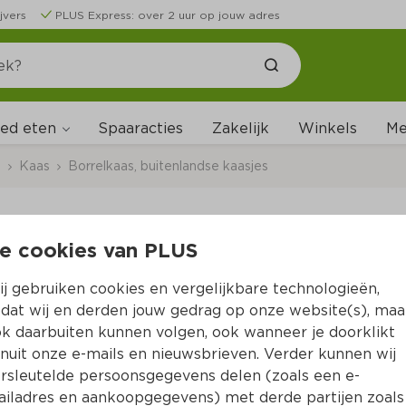
jvers
PLUS Express: over 2 uur op jouw adres
ed eten
Me
Spaaracties
Zakelijk
Winkels
s
Kaas
Borrelkaas, buitenlandse kaasjes
e cookies van PLUS
Beemster Signature 
j gebruiken cookies en vergelijkbare technologieën,
Per Bakje 140 g  (per kilo €27.07)
dat wij en derden jouw gedrag op onze website(s), maa
k daarbuiten kunnen volgen, ook wanneer je doorklikt
3.
79
nuit onze e-mails en nieuwsbrieven. Verder kunnen wij
rsleutelde persoonsgegevens delen (zoals een e-
iladres en aankoopgegevens) met derde partijen zoals