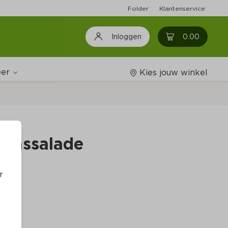
Folder
Klantenservice
0
0.00
Inloggen
er
Kies jouw winkel
Wijnshop
Kaassalade
Boodschappenlijstjes
r