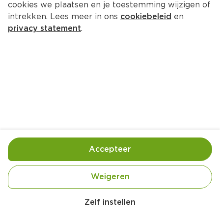
cookies we plaatsen en je toestemming wijzigen of
Bertolli Classico olijfolie
intrekken. Lees meer in ons
cookiebeleid
en
Fles 500 ml  (liter €14.50)
privacy statement
.
7.
25
Toevoegen
Bewaar in je lijstje
Accepteer
Handige informatie over dit product
Nutri-Score B
Weigeren
Zelf instellen
Vegan