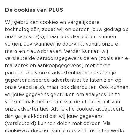
0
De cookies van PLUS
0.00
MENU
Wij gebruiken cookies en vergelijkbare
technologieën, zodat wij en derden jouw gedrag op
onze website(s), maar ook daarbuiten kunnen
Kies jouw winke
volgen, ook wanneer je doorklikt vanuit onze e-
Terug
Producten
mails en nieuwsbrieven. Verder kunnen wij
versleutelde persoonsgegevens delen (zoals een e-
mailadres en aankoopgegevens) met derde
partijen zoals onze advertentiepartners om je
gepersonaliseerde advertenties te laten zien op
onze website(s), maar ook daarbuiten. Ook kunnen
wij jouw gegevens gebruiken om analyses uit te
voeren zoals het meten van de effectiviteit van
onze advertenties. Als je alle cookies accepteert,
dan ga je akkoord dat wij jouw gegevens
(versleuteld) kunnen delen met derden. Via
cookievoorkeuren
kun je ook zelf instellen welke