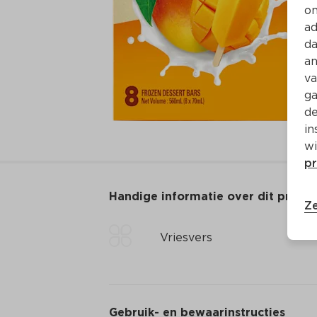
on
ad
da
an
va
ga
de
in
wi
pr
Handige informatie over dit produ
Ze
Vriesvers
Gebruik- en bewaarinstructies