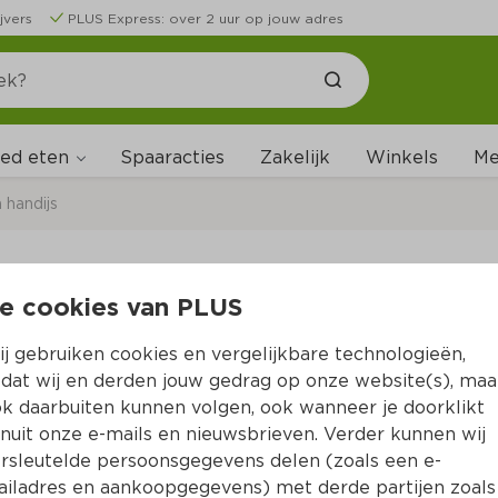
jvers
PLUS Express: over 2 uur op jouw adres
ed eten
Me
Spaaracties
Zakelijk
Winkels
handijs
e cookies van PLUS
Binggrae Melona man
j gebruiken cookies en vergelijkbare technologieën,
Per Doos 560 ml  (per liter €9.80)
dat wij en derden jouw gedrag op onze website(s), maa
k daarbuiten kunnen volgen, ook wanneer je doorklikt
5.
49
nuit onze e-mails en nieuwsbrieven. Verder kunnen wij
rsleutelde persoonsgegevens delen (zoals een e-
iladres en aankoopgegevens) met derde partijen zoals