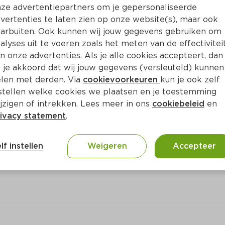
Bewaar i
Toevoegen
ze advertentiepartners om je gepersonaliseerde
vertenties te laten zien op onze website(s), maar ook
arbuiten. Ook kunnen wij jouw gegevens gebruiken om
alyses uit te voeren zoals het meten van de effectivitei
n onze advertenties. Als je alle cookies accepteert, dan
 je akkoord dat wij jouw gegevens (versleuteld) kunnen
len met derden. Via
cookievoorkeuren
kun je ook zelf
stellen welke cookies we plaatsen en je toestemming
jzigen of intrekken. Lees meer in ons
cookiebeleid
en
ivacy statement
.
ct
lf instellen
Weigeren
Accepteer