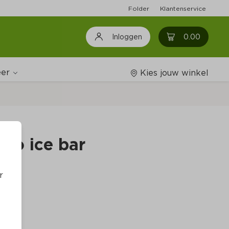
Folder
Klantenservice
0
0.00
Inloggen
er
Kies jouw winkel
Wijnshop
go ice bar
Boodschappenlijstjes
r