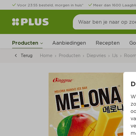
Voor 23:55 besteld, morgen in huis*
Meer dan 1600 Laagbli
Go
Producten
Aanbiedingen
Recepten
Terug
Home
Producten
Diepvries
IJs
Room 
D
Wi
zo
oo
va
ve
ma