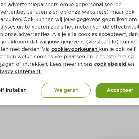
Bewaar i
Toevoegen
ze advertentiepartners om je gepersonaliseerde
vertenties te laten zien op onze website(s), maar ook
arbuiten. Ook kunnen wij jouw gegevens gebruiken om
alyses uit te voeren zoals het meten van de effectivitei
n onze advertenties. Als je alle cookies accepteert, dan
 je akkoord dat wij jouw gegevens (versleuteld) kunnen
len met derden. Via
cookievoorkeuren
kun je ook zelf
stellen welke cookies we plaatsen en je toestemming
jzigen of intrekken. Lees meer in ons
cookiebeleid
en
ivacy statement
.
ct
lf instellen
Weigeren
Accepteer