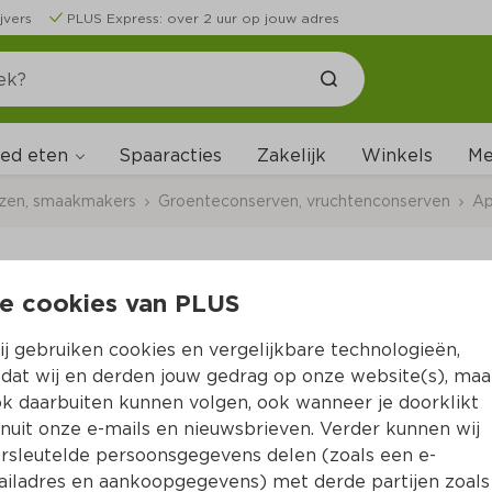
jvers
PLUS Express: over 2 uur op jouw adres
ed eten
Me
Spaaracties
Zakelijk
Winkels
uzen, smaakmakers
Groenteconserven, vruchtenconserven
Ap
e cookies van PLUS
BIO+ Appelmoes zond
j gebruiken cookies en vergelijkbare technologieën,
Per Pot 360 g  (per kilo €3.39)
dat wij en derden jouw gedrag op onze website(s), maa
k daarbuiten kunnen volgen, ook wanneer je doorklikt
1.
22
nuit onze e-mails en nieuwsbrieven. Verder kunnen wij
rsleutelde persoonsgegevens delen (zoals een e-
iladres en aankoopgegevens) met derde partijen zoals