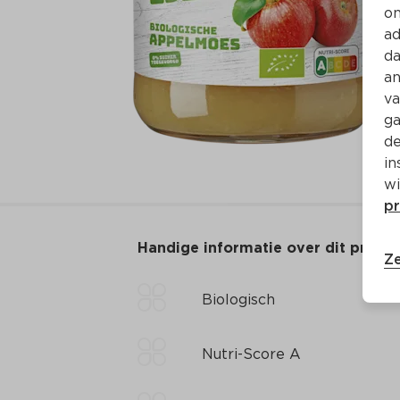
on
ad
da
an
va
ga
de
in
wi
pr
Handige informatie over dit produ
Ze
Biologisch
Nutri-Score A