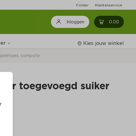
Folder
Klantenservice
0
0.00
Inloggen
er
Kies jouw winkel
pelmoes, compote
Wijnshop
er toegevoegd suiker
Boodschappenlijstjes
r