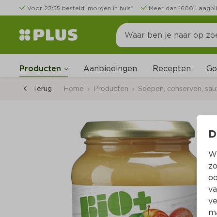
Voor 23:55 besteld, morgen in huis*
Meer dan 1600 Laagbli
Go
Producten
Aanbiedingen
Recepten
Terug
Home
Producten
Soepen, conserven, sa
D
Wi
zo
oo
va
ve
ma