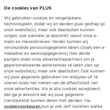
0
De cookies van PLUS
0.00
MENU
Wij gebruiken cookies en vergelijkbare
technologieën, zodat wij en derden jouw gedrag op
onze website(s), maar ook daarbuiten kunnen
Kies jouw winke
volgen, ook wanneer je doorklikt vanuit onze e-
Terug
Producten
mails en nieuwsbrieven. Verder kunnen wij
versleutelde persoonsgegevens delen (zoals een e-
mailadres en aankoopgegevens) met derde
partijen zoals onze advertentiepartners om je
gepersonaliseerde advertenties te laten zien op
onze website(s), maar ook daarbuiten. Ook kunnen
wij jouw gegevens gebruiken om analyses uit te
voeren zoals het meten van de effectiviteit van
onze advertenties. Als je alle cookies accepteert,
dan ga je akkoord dat wij jouw gegevens
(versleuteld) kunnen delen met derden. Via
cookievoorkeuren
kun je ook zelf instellen welke