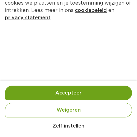
cookies we plaatsen en je toestemming wijzigen of
BIO+ Biologische chiazaden
intrekken. Lees meer in ons
cookiebeleid
en
Zak 275 g  (kilo €14.51)
privacy statement
.
3.
99
Toevoegen
Bewaar in je lijstje
Accepteer
Handige informatie over dit product
Biologisch
Weigeren
Zelf instellen
Nutri-Score A