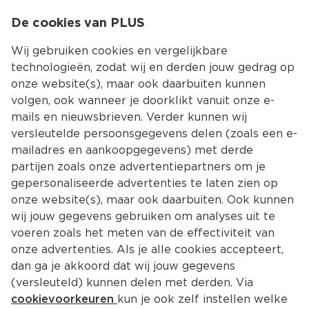
0
De cookies van PLUS
0.00
MENU
Wij gebruiken cookies en vergelijkbare
technologieën, zodat wij en derden jouw gedrag op
onze website(s), maar ook daarbuiten kunnen
Kies jouw winke
volgen, ook wanneer je doorklikt vanuit onze e-
Terug
Producten
mails en nieuwsbrieven. Verder kunnen wij
versleutelde persoonsgegevens delen (zoals een e-
mailadres en aankoopgegevens) met derde
partijen zoals onze advertentiepartners om je
gepersonaliseerde advertenties te laten zien op
onze website(s), maar ook daarbuiten. Ook kunnen
wij jouw gegevens gebruiken om analyses uit te
voeren zoals het meten van de effectiviteit van
onze advertenties. Als je alle cookies accepteert,
dan ga je akkoord dat wij jouw gegevens
(versleuteld) kunnen delen met derden. Via
cookievoorkeuren
kun je ook zelf instellen welke