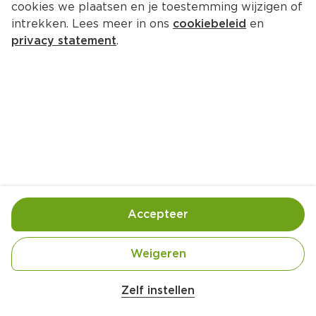
cookies we plaatsen en je toestemming wijzigen of
BIO+ Gebroken lijnzaad
intrekken. Lees meer in ons
cookiebeleid
en
Per Zak 500 g  (per kilo €5.98)
privacy statement
.
2.
99
Toevoegen
Bewaar in je lijstje
Accepteer
Handige informatie over dit product
Biologisch
Weigeren
Zelf instellen
Nutri-Score A