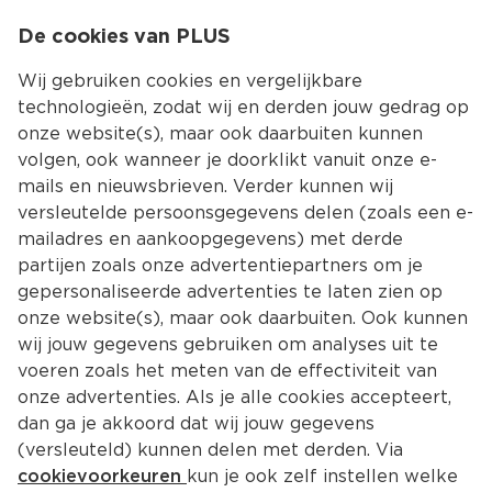
0
De cookies van PLUS
0.00
MENU
Wij gebruiken cookies en vergelijkbare
technologieën, zodat wij en derden jouw gedrag op
onze website(s), maar ook daarbuiten kunnen
Kies jouw winke
volgen, ook wanneer je doorklikt vanuit onze e-
Terug
Producten
mails en nieuwsbrieven. Verder kunnen wij
versleutelde persoonsgegevens delen (zoals een e-
mailadres en aankoopgegevens) met derde
partijen zoals onze advertentiepartners om je
gepersonaliseerde advertenties te laten zien op
onze website(s), maar ook daarbuiten. Ook kunnen
wij jouw gegevens gebruiken om analyses uit te
voeren zoals het meten van de effectiviteit van
onze advertenties. Als je alle cookies accepteert,
dan ga je akkoord dat wij jouw gegevens
(versleuteld) kunnen delen met derden. Via
cookievoorkeuren
kun je ook zelf instellen welke