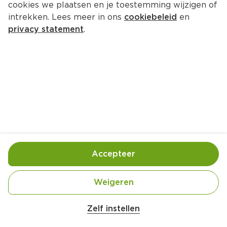
cookies we plaatsen en je toestemming wijzigen of
BIO+ Pompoenpitten
intrekken. Lees meer in ons
cookiebeleid
en
Zak 500 g  (kilo €12.78)
privacy statement
.
6.
39
Toevoegen
Bewaar in je lijstje
Accepteer
Handige informatie over dit product
Biologisch
Weigeren
Zelf instellen
Nutri-Score A