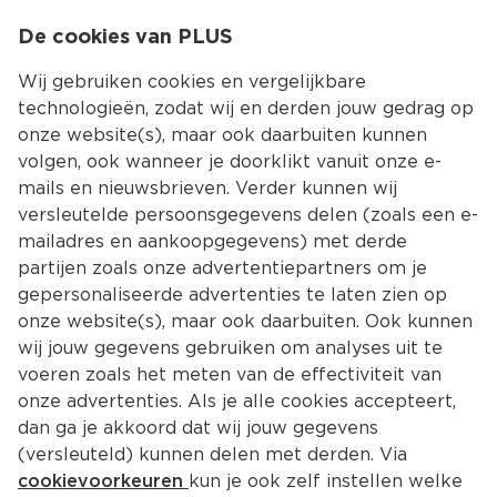
0
De cookies van PLUS
0.00
MENU
Wij gebruiken cookies en vergelijkbare
technologieën, zodat wij en derden jouw gedrag op
onze website(s), maar ook daarbuiten kunnen
Kies jouw winke
volgen, ook wanneer je doorklikt vanuit onze e-
Terug
Producten
mails en nieuwsbrieven. Verder kunnen wij
versleutelde persoonsgegevens delen (zoals een e-
mailadres en aankoopgegevens) met derde
partijen zoals onze advertentiepartners om je
gepersonaliseerde advertenties te laten zien op
onze website(s), maar ook daarbuiten. Ook kunnen
wij jouw gegevens gebruiken om analyses uit te
voeren zoals het meten van de effectiviteit van
onze advertenties. Als je alle cookies accepteert,
dan ga je akkoord dat wij jouw gegevens
(versleuteld) kunnen delen met derden. Via
cookievoorkeuren
kun je ook zelf instellen welke