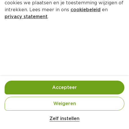
cookies we plaatsen en je toestemming wijzigen of
BIO+ Tuinerwten
intrekken. Lees meer in ons
cookiebeleid
en
Per Zak 450 g  (per kilo €3.53)
privacy statement
.
1.
59
Toevoegen
Bewaar in je lijstje
Accepteer
Handige informatie over dit product
Biologisch
Weigeren
Zelf instellen
Vriesvers