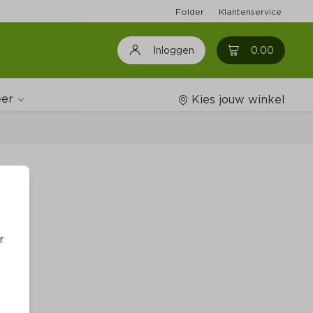
Folder
Klantenservice
0
0.00
Inloggen
er
Kies jouw winkel
Wijnshop
r
Boodschappenlijstjes
r