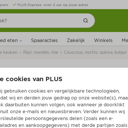
jvers
PLUS Express: over 2 uur op jouw adres
ed eten
Me
Spaaracties
Zakelijk
Winkels
ale keuken
Rijst, noedels, mie
Couscous, risotto, quinoa, bulgur
e cookies van PLUS
BIO+ Volkoren bulgu
j gebruiken cookies en vergelijkbare technologieën,
Per Zakje 500 g  (per kilo €3.98)
dat wij en derden jouw gedrag op onze website(s), maa
k daarbuiten kunnen volgen, ook wanneer je doorklikt
1.
99
nuit onze e-mails en nieuwsbrieven. Verder kunnen wij
rsleutelde persoonsgegevens delen (zoals een e-
iladres en aankoopgegevens) met derde partijen zoals