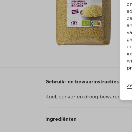
on
ad
da
an
va
ga
de
in
wi
pr
Gebruik- en bewaarinstructies
Ze
Koel, donker en droog bewaren.
Ingrediënten