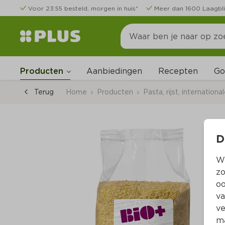
Voor 23:55 besteld, morgen in huis*
Meer dan 1600 Laagbli
Go
Producten
Aanbiedingen
Recepten
Terug
Home
Producten
Pasta, rijst, internation
D
Wi
zo
oo
va
ve
ma