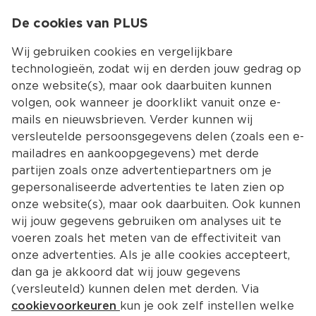
0
De cookies van PLUS
0.00
MENU
Wij gebruiken cookies en vergelijkbare
technologieën, zodat wij en derden jouw gedrag op
onze website(s), maar ook daarbuiten kunnen
Kies jouw winke
volgen, ook wanneer je doorklikt vanuit onze e-
Terug
Producten
mails en nieuwsbrieven. Verder kunnen wij
versleutelde persoonsgegevens delen (zoals een e-
mailadres en aankoopgegevens) met derde
partijen zoals onze advertentiepartners om je
gepersonaliseerde advertenties te laten zien op
onze website(s), maar ook daarbuiten. Ook kunnen
wij jouw gegevens gebruiken om analyses uit te
voeren zoals het meten van de effectiviteit van
onze advertenties. Als je alle cookies accepteert,
dan ga je akkoord dat wij jouw gegevens
(versleuteld) kunnen delen met derden. Via
cookievoorkeuren
kun je ook zelf instellen welke