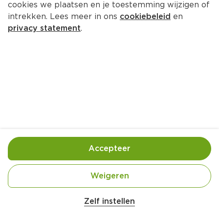
cookies we plaatsen en je toestemming wijzigen of
Biologisch PLUS Garnalen met 
intrekken. Lees meer in ons
cookiebeleid
en
staart
privacy statement
.
Per Tray 100 g  (per kilo €35.90)
3.
59
Toevoegen
Bewaar in je lijstje
Accepteer
Handige informatie over dit product
Weigeren
Biologisch
Zelf instellen