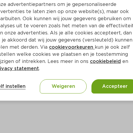
Bewaar i
Toevoegen
ze advertentiepartners om je gepersonaliseerde
vertenties te laten zien op onze website(s), maar ook
arbuiten. Ook kunnen wij jouw gegevens gebruiken om
alyses uit te voeren zoals het meten van de effectivitei
n onze advertenties. Als je alle cookies accepteert, dan
 je akkoord dat wij jouw gegevens (versleuteld) kunnen
len met derden. Via
cookievoorkeuren
kun je ook zelf
stellen welke cookies we plaatsen en je toestemming
jzigen of intrekken. Lees meer in ons
cookiebeleid
en
ivacy statement
.
ct
lf instellen
Weigeren
Accepteer