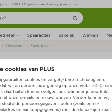
jvers
PLUS Express: over 2 uur op jouw adres
ed eten
Me
Spaaracties
Zakelijk
Winkels
s
Vleeswaren
Spek, bacon
e cookies van PLUS
Biologisch PLUS Ontb
j gebruiken cookies en vergelijkbare technologieën,
Per 100 gram  (per kilo €29.90)
dat wij en derden jouw gedrag op onze website(s), maa
k daarbuiten kunnen volgen, ook wanneer je doorklikt
2.
99
nuit onze e-mails en nieuwsbrieven. Verder kunnen wij
rsleutelde persoonsgegevens delen (zoals een e-
iladres en aankoopgegevens) met derde partijen zoals