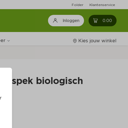
Folder
Klantenservice
0
0.00
Inloggen
er
Kies jouw winkel
Wijnshop
ijtspek biologisch
Boodschappenlijstjes
r