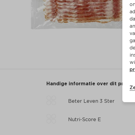
on
ad
da
an
va
ga
de
in
wi
pr
Handige informatie over dit produ
Ze
Beter Leven 3 Ster
Nutri-Score E