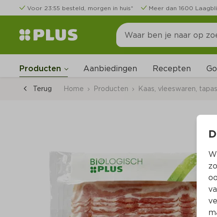
Voor 23:55 besteld, morgen in huis*
Meer dan 1600 Laagbli
Go
Producten
Aanbiedingen
Recepten
Terug
Home
Producten
Kaas, vleeswaren, tapa
D
Wi
zo
oo
va
ve
ma