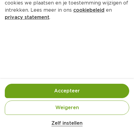
cookies we plaatsen en je toestemming wijzigen of
BioToday Crispy cracker sesam 
intrekken. Lees meer in ons
cookiebeleid
en
rozemarijn bio
privacy statement
.
Per Zak 250 g  (per kilo €13.16)
3.
29
Toevoegen
Bewaar in je lijstje
Accepteer
Handige informatie over dit product
Weigeren
Biologisch
Zelf instellen