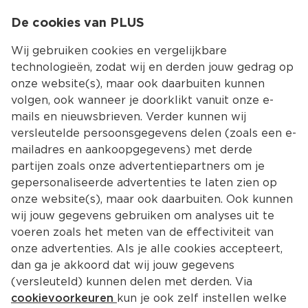
0
De cookies van PLUS
0.00
MENU
Wij gebruiken cookies en vergelijkbare
technologieën, zodat wij en derden jouw gedrag op
onze website(s), maar ook daarbuiten kunnen
Kies jouw winke
volgen, ook wanneer je doorklikt vanuit onze e-
Terug
Producten
mails en nieuwsbrieven. Verder kunnen wij
versleutelde persoonsgegevens delen (zoals een e-
mailadres en aankoopgegevens) met derde
partijen zoals onze advertentiepartners om je
gepersonaliseerde advertenties te laten zien op
onze website(s), maar ook daarbuiten. Ook kunnen
wij jouw gegevens gebruiken om analyses uit te
voeren zoals het meten van de effectiviteit van
onze advertenties. Als je alle cookies accepteert,
dan ga je akkoord dat wij jouw gegevens
(versleuteld) kunnen delen met derden. Via
cookievoorkeuren
kun je ook zelf instellen welke