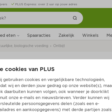
jvers
PLUS Express: over 2 uur op jouw adres
ed eten
Me
Spaaracties
Zakelijk
Winkels
uurlijke, biologische voeding
Ontbijt  
e cookies van PLUS
BioToday Pindakaas c
j gebruiken cookies en vergelijkbare technologieën,
Per Pot 250 g  (per kilo €17.56)
dat wij en derden jouw gedrag op onze website(s), maa
k daarbuiten kunnen volgen, ook wanneer je doorklikt
4.
39
nuit onze e-mails en nieuwsbrieven. Verder kunnen wij
rsleutelde persoonsgegevens delen (zoals een e-
iladres en aankoopgegevens) met derde partijen zoals