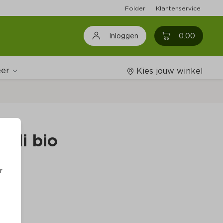
Folder
Klantenservice
0
0.00
Inloggen
er
Kies jouw winkel
Wijnshop
hili bio
Boodschappenlijstjes
r