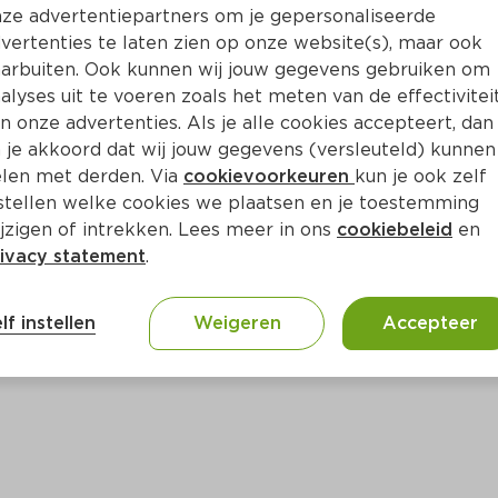
Bewaar i
Toevoegen
ze advertentiepartners om je gepersonaliseerde
vertenties te laten zien op onze website(s), maar ook
arbuiten. Ook kunnen wij jouw gegevens gebruiken om
alyses uit te voeren zoals het meten van de effectivitei
n onze advertenties. Als je alle cookies accepteert, dan
 je akkoord dat wij jouw gegevens (versleuteld) kunnen
len met derden. Via
cookievoorkeuren
kun je ook zelf
stellen welke cookies we plaatsen en je toestemming
jzigen of intrekken. Lees meer in ons
cookiebeleid
en
ivacy statement
.
ct
lf instellen
Weigeren
Accepteer