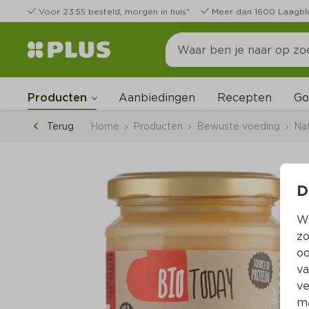
Voor 23:55 besteld, morgen in huis*
Meer dan 1600 Laagbli
Go
Producten
Aanbiedingen
Recepten
Terug
Home
Producten
Bewuste voeding
Nat
D
Wi
zo
oo
va
ve
ma