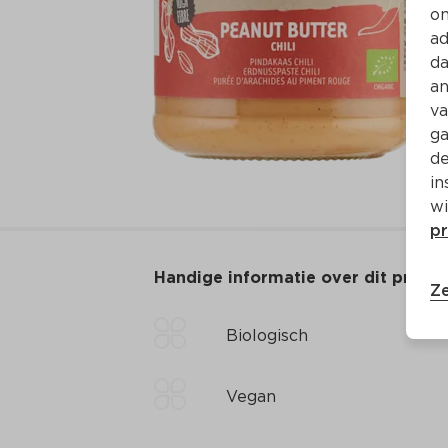
on
ad
da
an
va
ga
de
in
wi
pr
Handige informatie over dit produ
Ze
Biologisch
Vegan