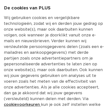
0
De cookies van PLUS
0.00
MENU
Wij gebruiken cookies en vergelijkbare
technologieën, zodat wij en derden jouw gedrag op
onze website(s), maar ook daarbuiten kunnen
Kies jouw winke
volgen, ook wanneer je doorklikt vanuit onze e-
Terug
Producten
mails en nieuwsbrieven. Verder kunnen wij
versleutelde persoonsgegevens delen (zoals een e-
mailadres en aankoopgegevens) met derde
partijen zoals onze advertentiepartners om je
gepersonaliseerde advertenties te laten zien op
onze website(s), maar ook daarbuiten. Ook kunnen
wij jouw gegevens gebruiken om analyses uit te
voeren zoals het meten van de effectiviteit van
onze advertenties. Als je alle cookies accepteert,
dan ga je akkoord dat wij jouw gegevens
(versleuteld) kunnen delen met derden. Via
cookievoorkeuren
kun je ook zelf instellen welke