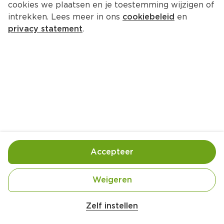
cookies we plaatsen en je toestemming wijzigen of
Bisolvon Zuigtabletten Ectoin
intrekken. Lees meer in ons
cookiebeleid
en
Per Doos 16 st  (per stuks €0.53)
privacy statement
.
8.
55
Toevoegen
Bewaar in je lijstje
Accepteer
Handige informatie over dit product
Bisolvon Ectoin hoest zuigtabletten 16 stuks
Weigeren
Zelf instellen
Gebruik- en bewaarinstructies