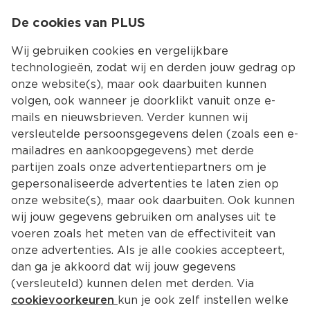
0
De cookies van PLUS
0.00
MENU
Wij gebruiken cookies en vergelijkbare
technologieën, zodat wij en derden jouw gedrag op
onze website(s), maar ook daarbuiten kunnen
Kies jouw winke
volgen, ook wanneer je doorklikt vanuit onze e-
Terug
Producten
mails en nieuwsbrieven. Verder kunnen wij
versleutelde persoonsgegevens delen (zoals een e-
mailadres en aankoopgegevens) met derde
partijen zoals onze advertentiepartners om je
gepersonaliseerde advertenties te laten zien op
onze website(s), maar ook daarbuiten. Ook kunnen
wij jouw gegevens gebruiken om analyses uit te
voeren zoals het meten van de effectiviteit van
onze advertenties. Als je alle cookies accepteert,
dan ga je akkoord dat wij jouw gegevens
(versleuteld) kunnen delen met derden. Via
cookievoorkeuren
kun je ook zelf instellen welke