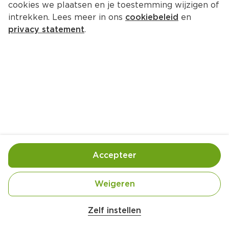
cookies we plaatsen en je toestemming wijzigen of
Bolsius Geurglas kurk True Joy 
intrekken. Lees meer in ons
cookiebeleid
en
Floral Blessing
privacy statement
.
Wikkel 1 st
6.
49
Toevoegen
Bewaar in je lijstje
Accepteer
Handige informatie over dit product
Weigeren
Belangrijke veiligheidswaarschuwing
0

Amogusti olijven gevuld met citroen blik 
0
Zelf instellen
200g