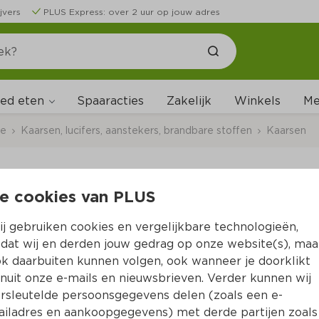
jvers
PLUS Express: over 2 uur op jouw adres
ed eten
Me
Spaaracties
Zakelijk
Winkels
ce
Kaarsen, lucifers, aanstekers, brandbare stoffen
Kaarsen
e cookies van PLUS
Bolsius Geurtheelich
j gebruiken cookies en vergelijkbare technologieën,
Per Krimp 18 st  (per stuks €0.18)
dat wij en derden jouw gedrag op onze website(s), maa
k daarbuiten kunnen volgen, ook wanneer je doorklikt
3.
29
nuit onze e-mails en nieuwsbrieven. Verder kunnen wij
rsleutelde persoonsgegevens delen (zoals een e-
iladres en aankoopgegevens) met derde partijen zoals