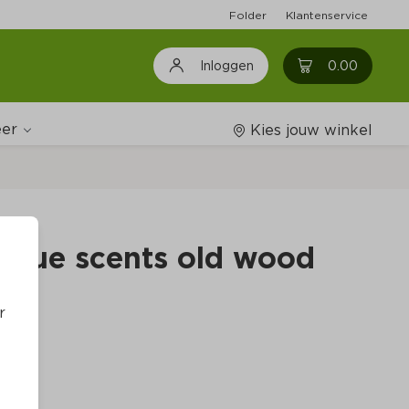
Folder
Klantenservice
0
0.00
Inloggen
er
Kies jouw winkel
Wijnshop
t true scents old wood
Boodschappenlijstjes
r