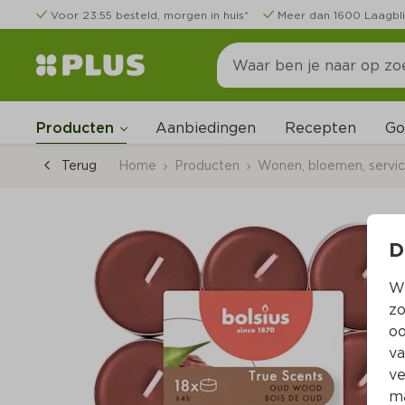
Voor 23:55 besteld, morgen in huis*
Meer dan 1600 Laagbli
Go
Producten
Aanbiedingen
Recepten
Terug
Home
Producten
Wonen, bloemen, servi
D
Wi
zo
oo
va
ve
ma