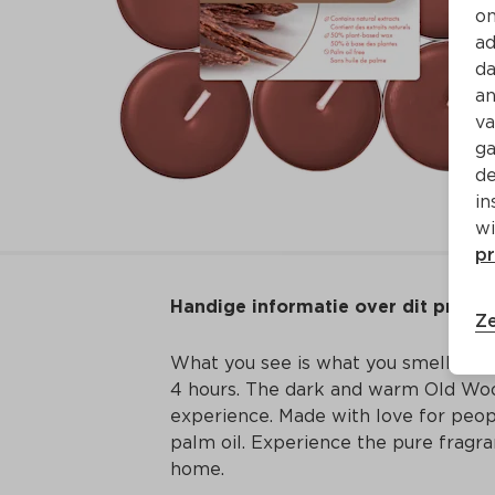
on
ad
da
an
va
ga
de
in
wi
pr
Handige informatie over dit produ
Ze
What you see is what you smell! The
4 hours. The dark and warm Old Woo
experience. Made with love for peopl
palm oil. Experience the pure fragra
home.