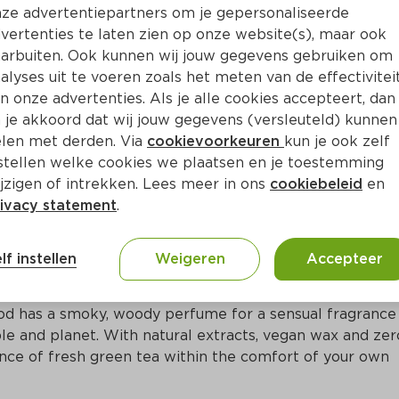
Bewaar i
Toevoegen
ze advertentiepartners om je gepersonaliseerde
vertenties te laten zien op onze website(s), maar ook
arbuiten. Ook kunnen wij jouw gegevens gebruiken om
alyses uit te voeren zoals het meten van de effectivitei
n onze advertenties. Als je alle cookies accepteert, dan
 je akkoord dat wij jouw gegevens (versleuteld) kunnen
len met derden. Via
cookievoorkeuren
kun je ook zelf
stellen welke cookies we plaatsen en je toestemming
jzigen of intrekken. Lees meer in ons
cookiebeleid
en
ivacy statement
.
ct
lf instellen
Weigeren
Accepteer
 warm brown Bolsius Old Wood tea lights burn for up to
d has a smoky, woody perfume for a sensual fragrance 
e and planet. With natural extracts, vegan wax and zero
nce of fresh green tea within the comfort of your own 