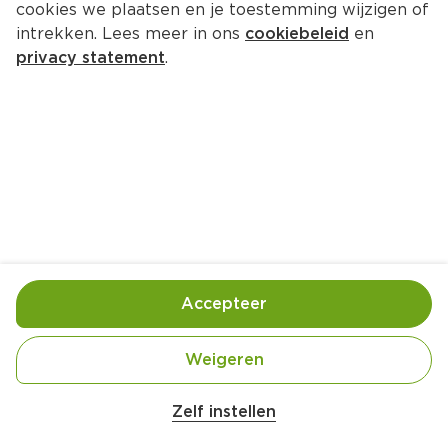
cookies we plaatsen en je toestemming wijzigen of
Bolsius Rustiek Shine 13cm Fresh 
intrekken. Lees meer in ons
cookiebeleid
en
Olive
privacy statement
.
Per Stuk 1 st
4.
29
Toevoegen
Bewaar in je lijstje
Accepteer
Handige informatie over dit product
Weigeren
Blijft tot 60 uur mooi

MaxAmbiance technologie
Zelf instellen