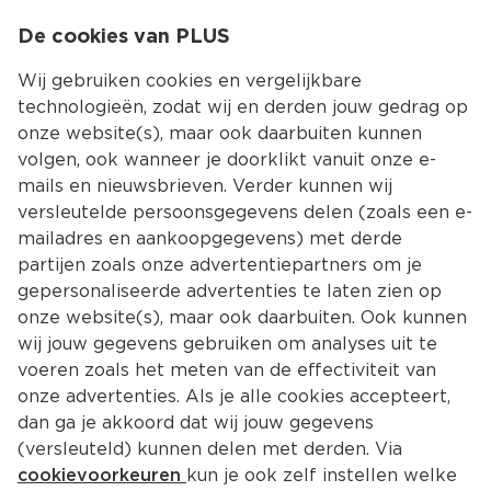
0
De cookies van PLUS
0.00
MENU
Wij gebruiken cookies en vergelijkbare
technologieën, zodat wij en derden jouw gedrag op
onze website(s), maar ook daarbuiten kunnen
Kies jouw winke
volgen, ook wanneer je doorklikt vanuit onze e-
Terug
Producten
mails en nieuwsbrieven. Verder kunnen wij
versleutelde persoonsgegevens delen (zoals een e-
mailadres en aankoopgegevens) met derde
partijen zoals onze advertentiepartners om je
gepersonaliseerde advertenties te laten zien op
onze website(s), maar ook daarbuiten. Ook kunnen
wij jouw gegevens gebruiken om analyses uit te
voeren zoals het meten van de effectiviteit van
onze advertenties. Als je alle cookies accepteert,
dan ga je akkoord dat wij jouw gegevens
(versleuteld) kunnen delen met derden. Via
cookievoorkeuren
kun je ook zelf instellen welke