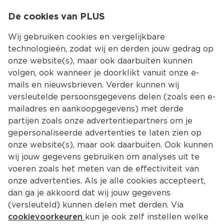
0
De cookies van PLUS
0.00
MENU
Wij gebruiken cookies en vergelijkbare
technologieën, zodat wij en derden jouw gedrag op
onze website(s), maar ook daarbuiten kunnen
Kies jouw winke
volgen, ook wanneer je doorklikt vanuit onze e-
Terug
Producten
mails en nieuwsbrieven. Verder kunnen wij
versleutelde persoonsgegevens delen (zoals een e-
mailadres en aankoopgegevens) met derde
partijen zoals onze advertentiepartners om je
gepersonaliseerde advertenties te laten zien op
onze website(s), maar ook daarbuiten. Ook kunnen
wij jouw gegevens gebruiken om analyses uit te
voeren zoals het meten van de effectiviteit van
onze advertenties. Als je alle cookies accepteert,
dan ga je akkoord dat wij jouw gegevens
(versleuteld) kunnen delen met derden. Via
cookievoorkeuren
kun je ook zelf instellen welke