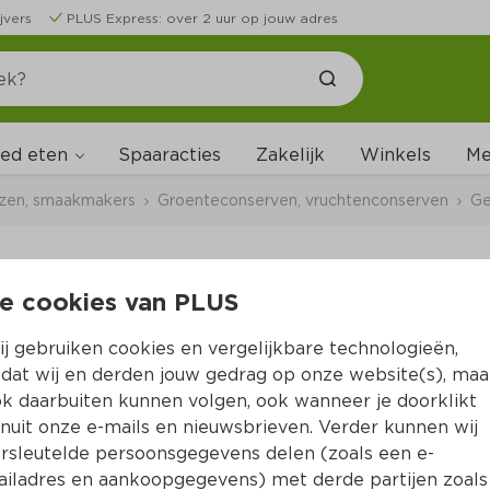
jvers
PLUS Express: over 2 uur op jouw adres
ed eten
Me
Spaaracties
Zakelijk
Winkels
uzen, smaakmakers
Groenteconserven, vruchtenconserven
Ge
e cookies van PLUS
Bonduelle Rode kid
j gebruiken cookies en vergelijkbare technologieën,
Per Blik 160 g  (per kilo €8.69)
dat wij en derden jouw gedrag op onze website(s), maa
k daarbuiten kunnen volgen, ook wanneer je doorklikt
1.
39
nuit onze e-mails en nieuwsbrieven. Verder kunnen wij
rsleutelde persoonsgegevens delen (zoals een e-
iladres en aankoopgegevens) met derde partijen zoals