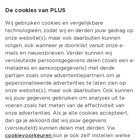
0
De cookies van PLUS
0.00
MENU
Wij gebruiken cookies en vergelijkbare
technologieën, zodat wij en derden jouw gedrag op
onze website(s), maar ook daarbuiten kunnen
Kies jouw winke
volgen, ook wanneer je doorklikt vanuit onze e-
Terug
Producten
mails en nieuwsbrieven. Verder kunnen wij
versleutelde persoonsgegevens delen (zoals een e-
mailadres en aankoopgegevens) met derde
partijen zoals onze advertentiepartners om je
gepersonaliseerde advertenties te laten zien op
onze website(s), maar ook daarbuiten. Ook kunnen
wij jouw gegevens gebruiken om analyses uit te
voeren zoals het meten van de effectiviteit van
onze advertenties. Als je alle cookies accepteert,
dan ga je akkoord dat wij jouw gegevens
(versleuteld) kunnen delen met derden. Via
cookievoorkeuren
kun je ook zelf instellen welke