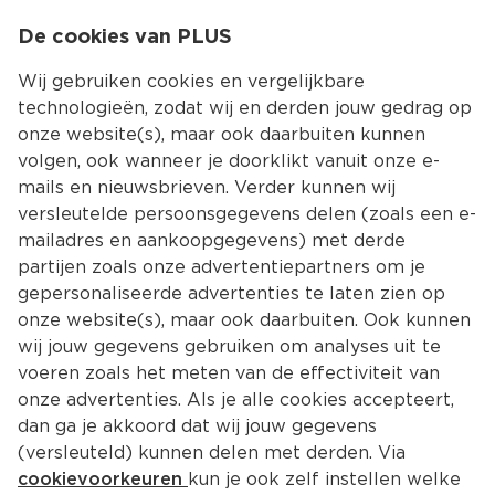
0
De cookies van PLUS
0.00
MENU
Wij gebruiken cookies en vergelijkbare
technologieën, zodat wij en derden jouw gedrag op
onze website(s), maar ook daarbuiten kunnen
Kies jouw winke
volgen, ook wanneer je doorklikt vanuit onze e-
Terug
Producten
mails en nieuwsbrieven. Verder kunnen wij
versleutelde persoonsgegevens delen (zoals een e-
mailadres en aankoopgegevens) met derde
partijen zoals onze advertentiepartners om je
gepersonaliseerde advertenties te laten zien op
onze website(s), maar ook daarbuiten. Ook kunnen
wij jouw gegevens gebruiken om analyses uit te
voeren zoals het meten van de effectiviteit van
onze advertenties. Als je alle cookies accepteert,
dan ga je akkoord dat wij jouw gegevens
(versleuteld) kunnen delen met derden. Via
cookievoorkeuren
kun je ook zelf instellen welke