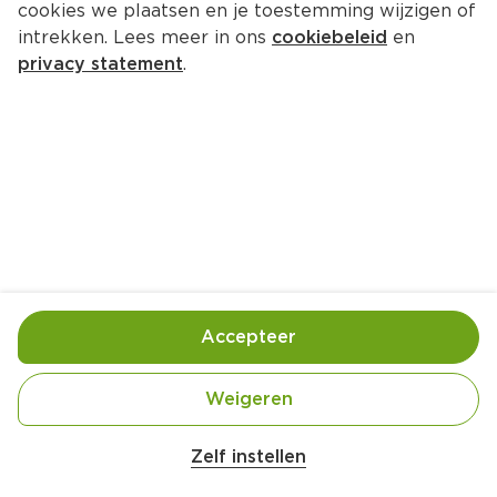
cookies we plaatsen en je toestemming wijzigen of
Café Nova Koffiecapsules lungo
intrekken. Lees meer in ons
cookiebeleid
en
Doos 14 st  (stuks €0.34)
privacy statement
.
4.
71
Toevoegen
Bewaar in je lijstje
Accepteer
Handige informatie over dit product
Rainforest Alliance people and nature
Weigeren
Zelf instellen
Nutri-Score B