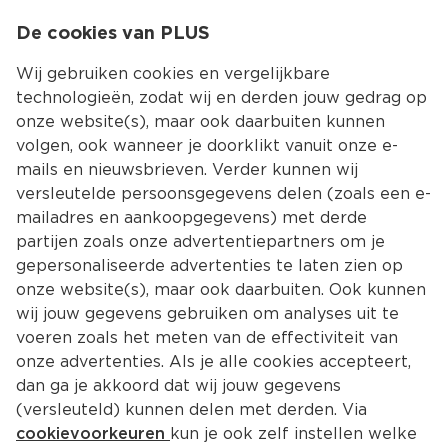
0
De cookies van PLUS
0.00
MENU
Wij gebruiken cookies en vergelijkbare
technologieën, zodat wij en derden jouw gedrag op
onze website(s), maar ook daarbuiten kunnen
Kies jouw winke
volgen, ook wanneer je doorklikt vanuit onze e-
Terug
Producten
mails en nieuwsbrieven. Verder kunnen wij
versleutelde persoonsgegevens delen (zoals een e-
mailadres en aankoopgegevens) met derde
partijen zoals onze advertentiepartners om je
gepersonaliseerde advertenties te laten zien op
onze website(s), maar ook daarbuiten. Ook kunnen
wij jouw gegevens gebruiken om analyses uit te
voeren zoals het meten van de effectiviteit van
onze advertenties. Als je alle cookies accepteert,
dan ga je akkoord dat wij jouw gegevens
(versleuteld) kunnen delen met derden. Via
cookievoorkeuren
kun je ook zelf instellen welke