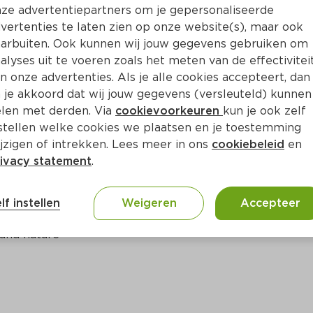
Bewaar i
Toevoegen
ze advertentiepartners om je gepersonaliseerde
vertenties te laten zien op onze website(s), maar ook
arbuiten. Ook kunnen wij jouw gegevens gebruiken om
alyses uit te voeren zoals het meten van de effectivitei
n onze advertenties. Als je alle cookies accepteert, dan
 je akkoord dat wij jouw gegevens (versleuteld) kunnen
len met derden. Via
cookievoorkeuren
kun je ook zelf
stellen welke cookies we plaatsen en je toestemming
jzigen of intrekken. Lees meer in ons
cookiebeleid
en
ivacy statement
.
ct
lf instellen
Weigeren
Accepteer
 and nature