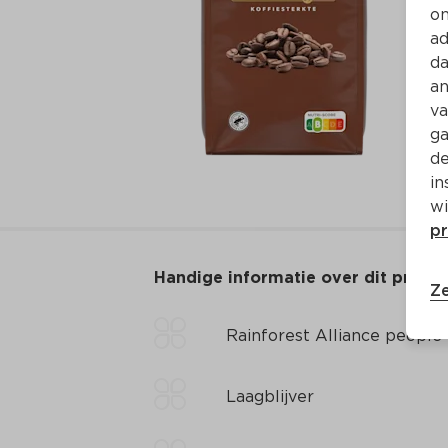
on
ad
da
an
va
ga
de
in
wi
pr
Handige informatie over dit produ
Ze
Rainforest Alliance people
Laagblijver