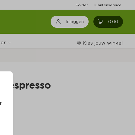
Folder
Klantenservice
0
0.00
Inloggen
er
Kies jouw winkel
Wijnshop
en espresso
Boodschappenlijstjes
r