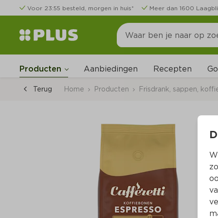
Voor 23:55 besteld, morgen in huis*
Meer dan 1600 Laagbli
Go
Producten
Aanbiedingen
Recepten
Terug
Home
Producten
Frisdrank, sappen, koffi
D
Wi
zo
oo
va
ve
ma