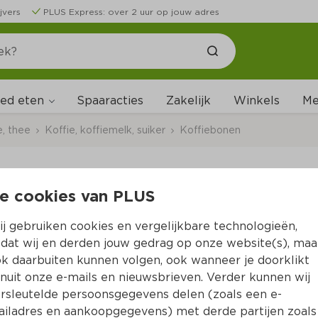
jvers
PLUS Express: over 2 uur op jouw adres
ed eten
Me
Spaaracties
Zakelijk
Winkels
e, thee
Koffie, koffiemelk, suiker
Koffiebonen
e cookies van PLUS
Caffèretti Koffiebon
j gebruiken cookies en vergelijkbare technologieën,
Per Stazak 1000 g
dat wij en derden jouw gedrag op onze website(s), maa
k daarbuiten kunnen volgen, ook wanneer je doorklikt
14.
99
nuit onze e-mails en nieuwsbrieven. Verder kunnen wij
rsleutelde persoonsgegevens delen (zoals een e-
iladres en aankoopgegevens) met derde partijen zoals