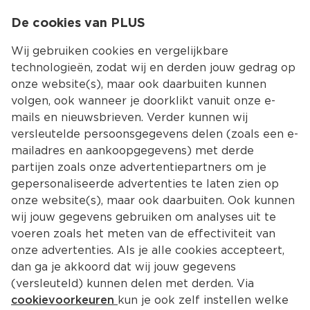
0
De cookies van PLUS
0.00
MENU
Wij gebruiken cookies en vergelijkbare
technologieën, zodat wij en derden jouw gedrag op
onze website(s), maar ook daarbuiten kunnen
Kies jouw winke
volgen, ook wanneer je doorklikt vanuit onze e-
Terug
Producten
mails en nieuwsbrieven. Verder kunnen wij
versleutelde persoonsgegevens delen (zoals een e-
mailadres en aankoopgegevens) met derde
partijen zoals onze advertentiepartners om je
gepersonaliseerde advertenties te laten zien op
onze website(s), maar ook daarbuiten. Ook kunnen
wij jouw gegevens gebruiken om analyses uit te
voeren zoals het meten van de effectiviteit van
onze advertenties. Als je alle cookies accepteert,
dan ga je akkoord dat wij jouw gegevens
(versleuteld) kunnen delen met derden. Via
cookievoorkeuren
kun je ook zelf instellen welke