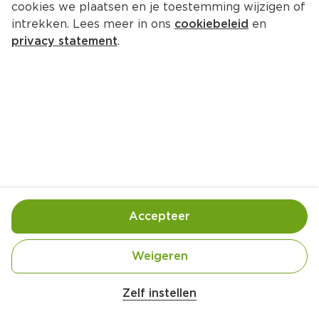
cookies we plaatsen en je toestemming wijzigen of
Caffèretti Koffiepads regular
intrekken. Lees meer in ons
cookiebeleid
en
Stazak 250 g  (kilo €12.36)
privacy statement
.
3.
09
Toevoegen
Bewaar in je lijstje
Accepteer
Handige informatie over dit product
Rainforest Alliance people and nature
Weigeren
Zelf instellen
Laagblijver