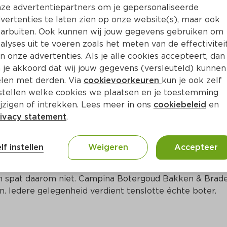
Bewaar i
Toevoegen
ze advertentiepartners om je gepersonaliseerde
vertenties te laten zien op onze website(s), maar ook
arbuiten. Ook kunnen wij jouw gegevens gebruiken om
alyses uit te voeren zoals het meten van de effectivitei
n onze advertenties. Als je alle cookies accepteert, dan
 je akkoord dat wij jouw gegevens (versleuteld) kunnen
len met derden. Via
cookievoorkeuren
kun je ook zelf
stellen welke cookies we plaatsen en je toestemming
jzigen of intrekken. Lees meer in ons
cookiebeleid
en
ivacy statement
.
ct
lf instellen
Weigeren
Accepteer
s heerlijk romig en puur van smaak! Het is speciaal 
n spat daarom niet. Campina Botergoud Bakken & Brade
 Iedere gelegenheid verdient tenslotte échte boter.
