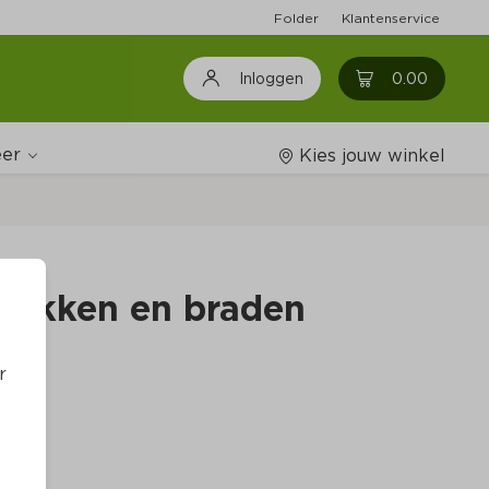
Folder
Klantenservice
0
0.00
Inloggen
er
Kies jouw winkel
Wijnshop
Bakken en braden
Boodschappenlijstjes
r