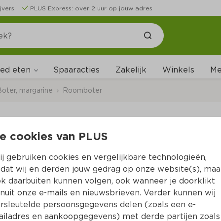
jvers
PLUS Express: over 2 uur op jouw adres
ed eten
Me
Spaaracties
Zakelijk
Winkels
Boter, margarine
Roomboter
e cookies van PLUS
Campina Botergoud 
j gebruiken cookies en vergelijkbare technologieën,
Per Wikkel 200 g  (per kilo €19.95)
dat wij en derden jouw gedrag op onze website(s), maa
k daarbuiten kunnen volgen, ook wanneer je doorklikt
3.
99
nuit onze e-mails en nieuwsbrieven. Verder kunnen wij
rsleutelde persoonsgegevens delen (zoals een e-
iladres en aankoopgegevens) met derde partijen zoals