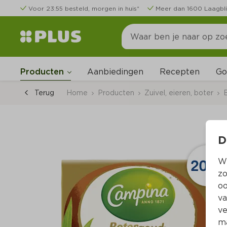
Voor 23:55 besteld, morgen in huis*
Meer dan 1600 Laagbli
Go
Producten
Aanbiedingen
Recepten
Terug
Home
Producten
Zuivel, eieren, boter
D
Wi
zo
oo
va
ve
ma