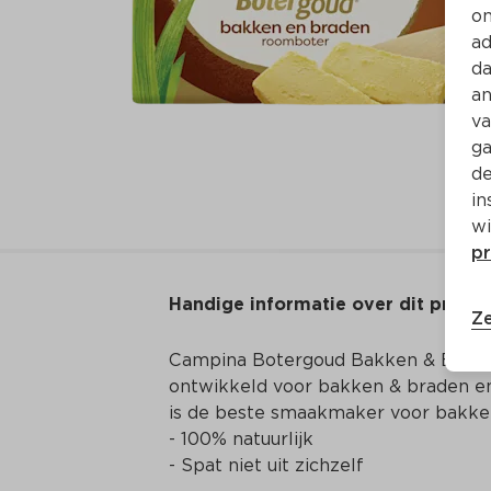
on
ad
da
an
va
ga
de
in
wi
pr
Handige informatie over dit produ
Ze
Campina Botergoud Bakken & Braden i
ontwikkeld voor bakken & braden e
is de beste smaakmaker voor bakken.
- 100% natuurlijk            

- Spat niet uit zichzelf
