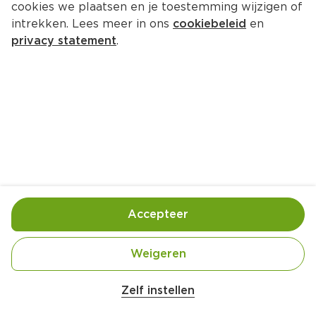
cookies we plaatsen en je toestemming wijzigen of
Campina Extra Proteine Volle 
intrekken. Lees meer in ons
cookiebeleid
en
Yoghurt
privacy statement
.
Per Pak 1000 ml
2.
19
Toevoegen
Bewaar in je lijstje
Accepteer
Handige informatie over dit product
Weigeren
Weidemelk
Zelf instellen