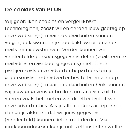
0
De cookies van PLUS
0.00
MENU
Wij gebruiken cookies en vergelijkbare
technologieën, zodat wij en derden jouw gedrag op
onze website(s), maar ook daarbuiten kunnen
Kies jouw winke
volgen, ook wanneer je doorklikt vanuit onze e-
Terug
Producten
mails en nieuwsbrieven. Verder kunnen wij
versleutelde persoonsgegevens delen (zoals een e-
mailadres en aankoopgegevens) met derde
partijen zoals onze advertentiepartners om je
gepersonaliseerde advertenties te laten zien op
onze website(s), maar ook daarbuiten. Ook kunnen
wij jouw gegevens gebruiken om analyses uit te
voeren zoals het meten van de effectiviteit van
onze advertenties. Als je alle cookies accepteert,
dan ga je akkoord dat wij jouw gegevens
(versleuteld) kunnen delen met derden. Via
cookievoorkeuren
kun je ook zelf instellen welke