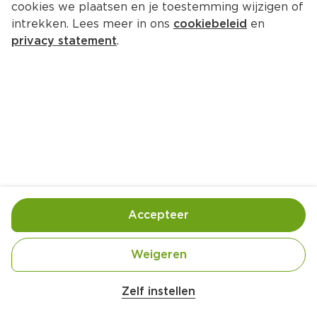
cookies we plaatsen en je toestemming wijzigen of
Campina Fruitmelk Banaan
intrekken. Lees meer in ons
cookiebeleid
en
Per Pak 1000 ml
privacy statement
.
1.
99
Toevoegen
Bewaar in je lijstje
Accepteer
Handige informatie over dit product
Weidemelk
Weigeren
Zelf instellen
On the way to Planet Proof