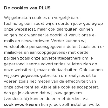
0
De cookies van PLUS
0.00
MENU
Wij gebruiken cookies en vergelijkbare
technologieën, zodat wij en derden jouw gedrag op
onze website(s), maar ook daarbuiten kunnen
Kies jouw winke
volgen, ook wanneer je doorklikt vanuit onze e-
Terug
Producten
mails en nieuwsbrieven. Verder kunnen wij
versleutelde persoonsgegevens delen (zoals een e-
mailadres en aankoopgegevens) met derde
partijen zoals onze advertentiepartners om je
gepersonaliseerde advertenties te laten zien op
onze website(s), maar ook daarbuiten. Ook kunnen
wij jouw gegevens gebruiken om analyses uit te
voeren zoals het meten van de effectiviteit van
onze advertenties. Als je alle cookies accepteert,
dan ga je akkoord dat wij jouw gegevens
(versleuteld) kunnen delen met derden. Via
cookievoorkeuren
kun je ook zelf instellen welke