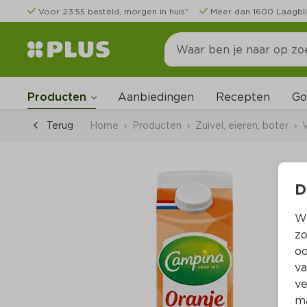
Voor 23:55 besteld, morgen in huis*
Meer dan 1600 Laagbli
Go
Producten
Aanbiedingen
Recepten
Terug
Home
Producten
Zuivel, eieren, boter
V
D
Wi
zo
oo
va
ve
ma