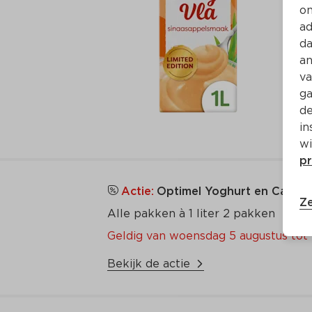
on
ad
da
an
va
ga
de
in
wi
pr
Actie:
Optimel Yoghurt en Campin
Ze
Alle pakken à 1 liter 2 pakken
Geldig van woensdag 5 augustus tot 
Bekijk de actie