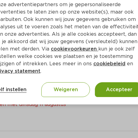
ze advertentiepartners om je gepersonaliseerde
Bewaar i
Toevoegen
vertenties te laten zien op onze website(s), maar ook
arbuiten. Ook kunnen wij jouw gegevens gebruiken om
alyses uit te voeren zoals het meten van de effectivitei
n onze advertenties. Als je alle cookies accepteert, dan
 je akkoord dat wij jouw gegevens (versleuteld) kunnen
len met derden. Via
cookievoorkeuren
kun je ook zelf
stellen welke cookies we plaatsen en je toestemming
jzigen of intrekken. Lees meer in ons
cookiebeleid
en
ivacy statement
.
a Vla
lf instellen
Weigeren
Accepteer
en met dinsdag 11 augustus