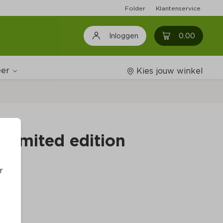
Folder
Klantenservice
0
0.00
Inloggen
er
Kies jouw winkel
Wijnshop
Limited edition
Boodschappenlijstjes
r