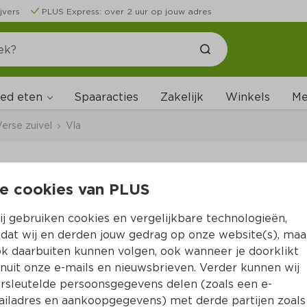
jvers
PLUS Express: over 2 uur op jouw adres
ed eten
Me
Spaaracties
Zakelijk
Winkels
erse zuivel
Vla
e cookies van PLUS
Campina Seizoensvla 
j gebruiken cookies en vergelijkbare technologieën,
Per Pak 1000 ml (
€2.49
)
dat wij en derden jouw gedrag op onze website(s), maa
k daarbuiten kunnen volgen, ook wanneer je doorklikt
2 voor 3.49
nuit onze e-mails en nieuwsbrieven. Verder kunnen wij
2.
49
rsleutelde persoonsgegevens delen (zoals een e-
iladres en aankoopgegevens) met derde partijen zoals