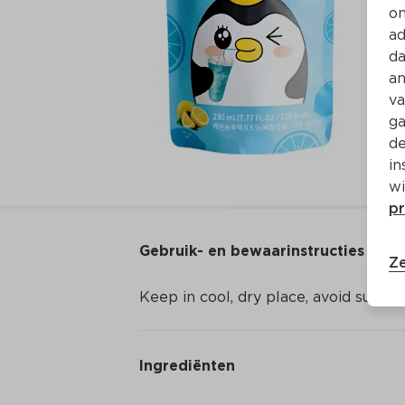
on
ad
da
an
va
ga
de
in
wi
pr
Gebruik- en bewaarinstructies
Ze
Keep in cool, dry place, avoid sunshi
Ingrediënten