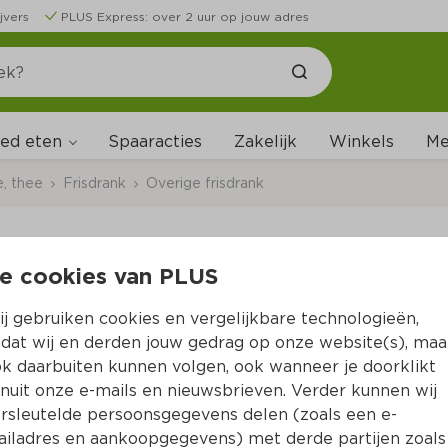
jvers
PLUS Express: over 2 uur op jouw adres
ed eten
Me
Spaaracties
Zakelijk
Winkels
e, thee
Frisdrank
Overige frisdrank
e cookies van PLUS
Cantabile Blue Lemo
j gebruiken cookies en vergelijkbare technologieën,
Per Stazak 230 ml 
dat wij en derden jouw gedrag op onze website(s), maa
k daarbuiten kunnen volgen, ook wanneer je doorklikt
Product niet beschikbaar bij jouw PLUS.
nuit onze e-mails en nieuwsbrieven. Verder kunnen wij
rsleutelde persoonsgegevens delen (zoals een e-
iladres en aankoopgegevens) met derde partijen zoals