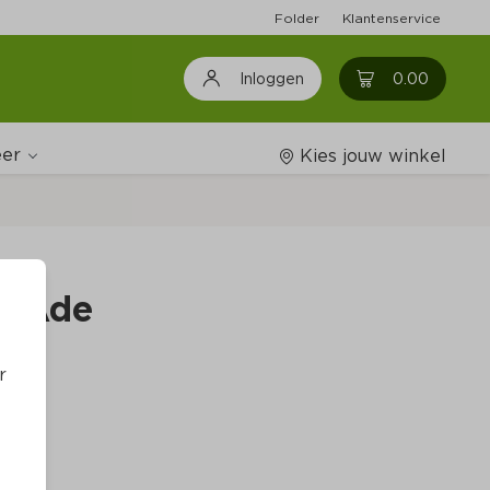
Folder
Klantenservice
0
0.00
Inloggen
er
Kies jouw winkel
Wijnshop
n Ade
Boodschappenlijstjes
r