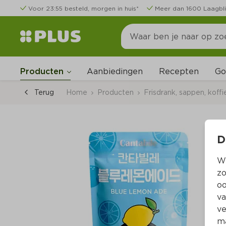
Voor 23:55 besteld, morgen in huis*
Meer dan 1600 Laagbli
Go
Producten
Aanbiedingen
Recepten
Terug
Home
Producten
Frisdrank, sappen, koffi
D
Wi
zo
oo
va
ve
ma