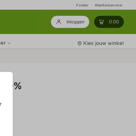
Folder
Klantenservice
0
0.00
Inloggen
er
Kies jouw winkel
Wijnshop
y 50%
Boodschappenlijstjes
r