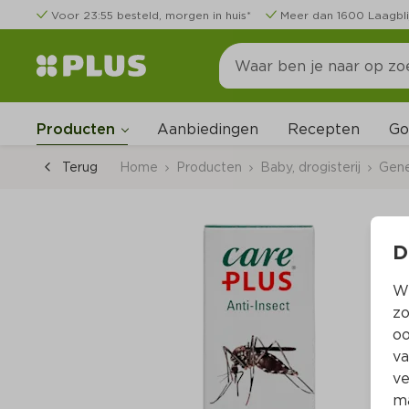
Voor 23:55 besteld, morgen in huis*
Meer dan 1600 Laagbli
Go
Producten
Aanbiedingen
Recepten
Terug
Home
Producten
Baby, drogisterij
Gen
D
Wi
zo
oo
va
ve
ma