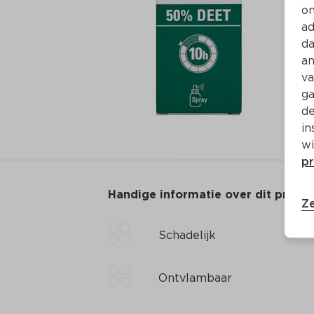
on
ad
da
an
va
ga
de
in
wi
pr
Handige informatie over dit produ
Ze
Schadelijk
Ontvlambaar