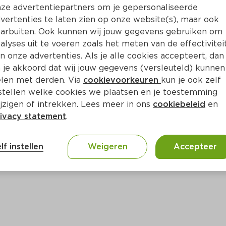
Bewaar i
Toevoegen
ze advertentiepartners om je gepersonaliseerde
vertenties te laten zien op onze website(s), maar ook
arbuiten. Ook kunnen wij jouw gegevens gebruiken om
alyses uit te voeren zoals het meten van de effectivitei
n onze advertenties. Als je alle cookies accepteert, dan
 je akkoord dat wij jouw gegevens (versleuteld) kunnen
len met derden. Via
cookievoorkeuren
kun je ook zelf
stellen welke cookies we plaatsen en je toestemming
jzigen of intrekken. Lees meer in ons
cookiebeleid
en
ivacy statement
.
ct
lf instellen
Weigeren
Accepteer