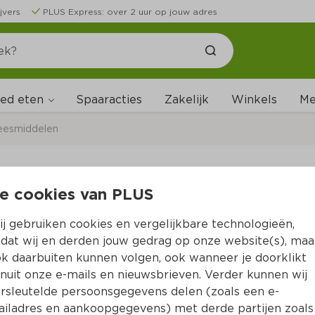
jvers
PLUS Express: over 2 uur op jouw adres
ed eten
Me
Spaaracties
Zakelijk
Winkels
eesmiddelen
e cookies van PLUS
Care Plus Deet spra
j gebruiken cookies en vergelijkbare technologieën,
Per Fles 60 ml  (per liter €233.17)
dat wij en derden jouw gedrag op onze website(s), maa
k daarbuiten kunnen volgen, ook wanneer je doorklikt
13.
99
nuit onze e-mails en nieuwsbrieven. Verder kunnen wij
rsleutelde persoonsgegevens delen (zoals een e-
iladres en aankoopgegevens) met derde partijen zoals