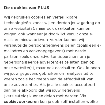
0
De cookies van PLUS
0.00
MENU
Wij gebruiken cookies en vergelijkbare
technologieën, zodat wij en derden jouw gedrag op
onze website(s), maar ook daarbuiten kunnen
Kies jouw winke
volgen, ook wanneer je doorklikt vanuit onze e-
Terug
Producten
mails en nieuwsbrieven. Verder kunnen wij
versleutelde persoonsgegevens delen (zoals een e-
mailadres en aankoopgegevens) met derde
partijen zoals onze advertentiepartners om je
gepersonaliseerde advertenties te laten zien op
onze website(s), maar ook daarbuiten. Ook kunnen
wij jouw gegevens gebruiken om analyses uit te
voeren zoals het meten van de effectiviteit van
onze advertenties. Als je alle cookies accepteert,
dan ga je akkoord dat wij jouw gegevens
(versleuteld) kunnen delen met derden. Via
cookievoorkeuren
kun je ook zelf instellen welke