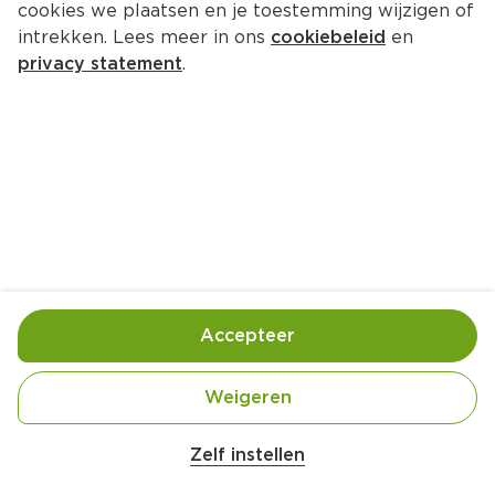
cookies we plaatsen en je toestemming wijzigen of
Celebrations Assortimentsmix 
intrekken. Lees meer in ons
cookiebeleid
en
geschenk
privacy statement
.
Per Doos 196 g  (per kilo €20.15)
Gratis bezorging bij 12.00 euro
3.
95
Toevoegen
Bewaar in je lijstje
Accepteer
Actie:
Mars, M&M's, Twix, Malteser, Snickers, 
Weigeren
Bounty, Trüfrü, Milky Way, Celebrations, Extra, 
BeKind
Zelf instellen