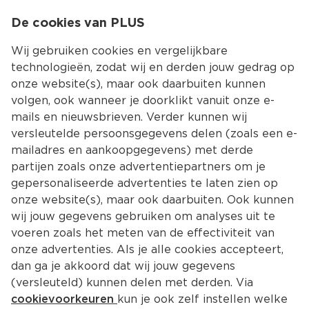
0
De cookies van PLUS
0.00
MENU
Wij gebruiken cookies en vergelijkbare
technologieën, zodat wij en derden jouw gedrag op
onze website(s), maar ook daarbuiten kunnen
Kies jouw winke
volgen, ook wanneer je doorklikt vanuit onze e-
Terug
Producten
mails en nieuwsbrieven. Verder kunnen wij
versleutelde persoonsgegevens delen (zoals een e-
mailadres en aankoopgegevens) met derde
partijen zoals onze advertentiepartners om je
gepersonaliseerde advertenties te laten zien op
onze website(s), maar ook daarbuiten. Ook kunnen
wij jouw gegevens gebruiken om analyses uit te
voeren zoals het meten van de effectiviteit van
onze advertenties. Als je alle cookies accepteert,
dan ga je akkoord dat wij jouw gegevens
(versleuteld) kunnen delen met derden. Via
cookievoorkeuren
kun je ook zelf instellen welke