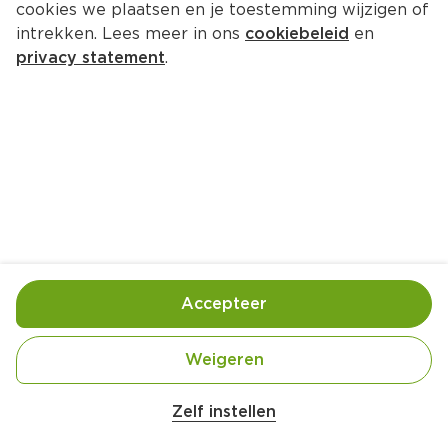
cookies we plaatsen en je toestemming wijzigen of
Cereal Confiture Abrikoos-Perzik
intrekken. Lees meer in ons
cookiebeleid
en
Per Pot 270 g  (per kilo €13.30)
privacy statement
.
3.
59
Toevoegen
Bewaar in je lijstje
Accepteer
Handige informatie over dit product
Nutri-Score B
Weigeren
Belangrijke veiligheidswaarschuwing
Amogusti olijven gevuld met citroen blik 
Zelf instellen
200g
Minder suikers, met smaak!• Gewone suiker is 