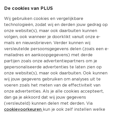
0
De cookies van PLUS
0.00
MENU
Wij gebruiken cookies en vergelijkbare
technologieën, zodat wij en derden jouw gedrag op
onze website(s), maar ook daarbuiten kunnen
Kies jouw winke
volgen, ook wanneer je doorklikt vanuit onze e-
Terug
Producten
mails en nieuwsbrieven. Verder kunnen wij
versleutelde persoonsgegevens delen (zoals een e-
mailadres en aankoopgegevens) met derde
partijen zoals onze advertentiepartners om je
gepersonaliseerde advertenties te laten zien op
onze website(s), maar ook daarbuiten. Ook kunnen
wij jouw gegevens gebruiken om analyses uit te
voeren zoals het meten van de effectiviteit van
onze advertenties. Als je alle cookies accepteert,
dan ga je akkoord dat wij jouw gegevens
(versleuteld) kunnen delen met derden. Via
cookievoorkeuren
kun je ook zelf instellen welke