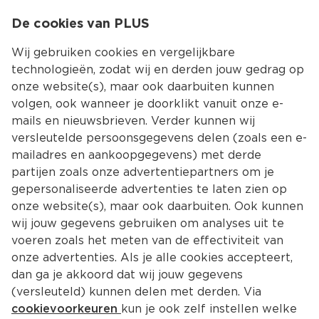
0
De cookies van PLUS
0.00
MENU
Wij gebruiken cookies en vergelijkbare
technologieën, zodat wij en derden jouw gedrag op
onze website(s), maar ook daarbuiten kunnen
Kies jouw winke
volgen, ook wanneer je doorklikt vanuit onze e-
Terug
Producten
mails en nieuwsbrieven. Verder kunnen wij
versleutelde persoonsgegevens delen (zoals een e-
mailadres en aankoopgegevens) met derde
partijen zoals onze advertentiepartners om je
gepersonaliseerde advertenties te laten zien op
onze website(s), maar ook daarbuiten. Ook kunnen
wij jouw gegevens gebruiken om analyses uit te
voeren zoals het meten van de effectiviteit van
onze advertenties. Als je alle cookies accepteert,
dan ga je akkoord dat wij jouw gegevens
(versleuteld) kunnen delen met derden. Via
cookievoorkeuren
kun je ook zelf instellen welke