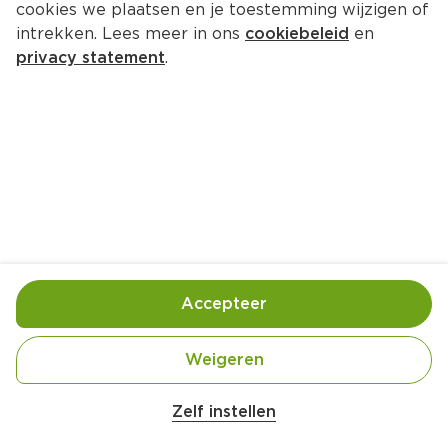
cookies we plaatsen en je toestemming wijzigen of
Cereal Galettes Vanillesmaak
intrekken. Lees meer in ons
cookiebeleid
en
Zak 175 g  (kilo €19.94)
privacy statement
.
3.
49
Toevoegen
Bewaar in je lijstje
Accepteer
Handige informatie over dit product
Nutri-Score D
Weigeren
Zelf instellen
-98% suikers