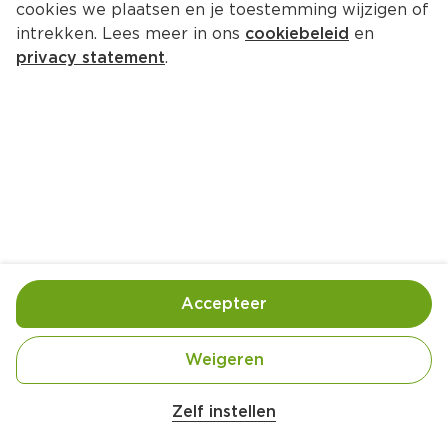
cookies we plaatsen en je toestemming wijzigen of
Chatar Rund gevogelteworst 
intrekken. Lees meer in ons
cookiebeleid
en
pikant
privacy statement
.
Per Tray 280 g  (per kilo €6.04)
1.
69
Toevoegen
Bewaar in je lijstje
Accepteer
Handige informatie over dit product
Weigeren
halal
Zelf instellen
halal