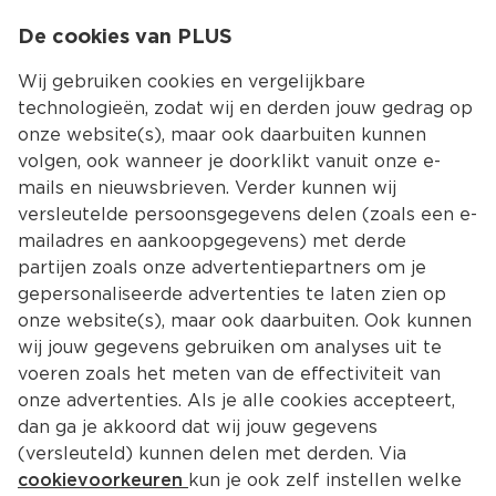
0
De cookies van PLUS
0.00
MENU
Wij gebruiken cookies en vergelijkbare
technologieën, zodat wij en derden jouw gedrag op
onze website(s), maar ook daarbuiten kunnen
Kies jouw winke
volgen, ook wanneer je doorklikt vanuit onze e-
Terug
Producten
mails en nieuwsbrieven. Verder kunnen wij
versleutelde persoonsgegevens delen (zoals een e-
mailadres en aankoopgegevens) met derde
partijen zoals onze advertentiepartners om je
gepersonaliseerde advertenties te laten zien op
onze website(s), maar ook daarbuiten. Ook kunnen
wij jouw gegevens gebruiken om analyses uit te
voeren zoals het meten van de effectiviteit van
onze advertenties. Als je alle cookies accepteert,
dan ga je akkoord dat wij jouw gegevens
(versleuteld) kunnen delen met derden. Via
cookievoorkeuren
kun je ook zelf instellen welke