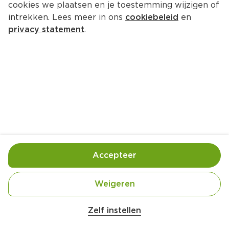
cookies we plaatsen en je toestemming wijzigen of
Chateau de l'Horte Syrah 
intrekken. Lees meer in ons
cookiebeleid
en
Grenache
privacy statement
.
Doos 4500 ml 
Product niet beschikbaar bij jouw PLUS.
Handige informatie over dit product
Aan mensen onder 18 jaar verkopen wij geen 
alcohol.
Accepteer
De Grote Hamersma Rond 8,5
Weigeren
Zelf instellen
Over deze wijn