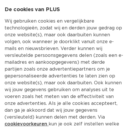
0
De cookies van PLUS
0.00
MENU
Wij gebruiken cookies en vergelijkbare
technologieën, zodat wij en derden jouw gedrag op
onze website(s), maar ook daarbuiten kunnen
Kies jouw winke
volgen, ook wanneer je doorklikt vanuit onze e-
Terug
Producten
mails en nieuwsbrieven. Verder kunnen wij
versleutelde persoonsgegevens delen (zoals een e-
mailadres en aankoopgegevens) met derde
partijen zoals onze advertentiepartners om je
gepersonaliseerde advertenties te laten zien op
onze website(s), maar ook daarbuiten. Ook kunnen
wij jouw gegevens gebruiken om analyses uit te
voeren zoals het meten van de effectiviteit van
onze advertenties. Als je alle cookies accepteert,
dan ga je akkoord dat wij jouw gegevens
(versleuteld) kunnen delen met derden. Via
cookievoorkeuren
kun je ook zelf instellen welke