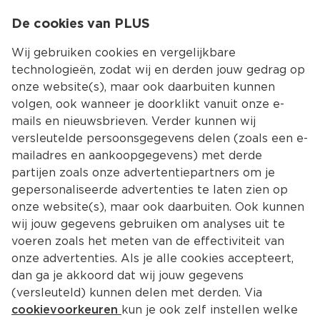
0
De cookies van PLUS
0.00
MENU
Wij gebruiken cookies en vergelijkbare
technologieën, zodat wij en derden jouw gedrag op
onze website(s), maar ook daarbuiten kunnen
Kies jouw winke
volgen, ook wanneer je doorklikt vanuit onze e-
Terug
Producten
mails en nieuwsbrieven. Verder kunnen wij
versleutelde persoonsgegevens delen (zoals een e-
mailadres en aankoopgegevens) met derde
partijen zoals onze advertentiepartners om je
gepersonaliseerde advertenties te laten zien op
onze website(s), maar ook daarbuiten. Ook kunnen
wij jouw gegevens gebruiken om analyses uit te
voeren zoals het meten van de effectiviteit van
onze advertenties. Als je alle cookies accepteert,
dan ga je akkoord dat wij jouw gegevens
(versleuteld) kunnen delen met derden. Via
cookievoorkeuren
kun je ook zelf instellen welke