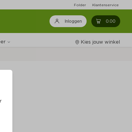
Folder
Klantenservice
0
0.00
Inloggen
er
Kies jouw winkel
Wijnshop
Boodschappenlijstjes
r