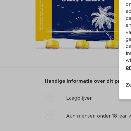
on
ad
da
an
va
ga
de
in
wi
pr
Handige informatie over dit produ
Ze
Laagblijver
Aan mensen onder 18 jaar v