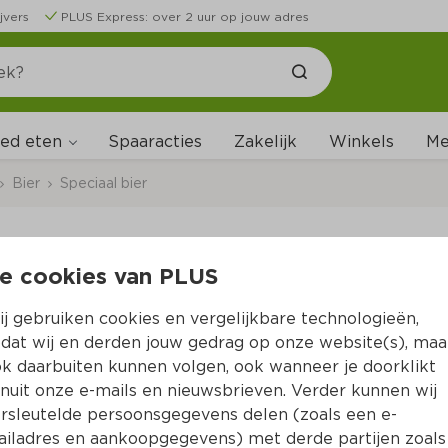
jvers
PLUS Express: over 2 uur op jouw adres
ed eten
Me
Spaaracties
Zakelijk
Winkels
Bier
Speciaal bier
e cookies van PLUS
Claro Original
j gebruiken cookies en vergelijkbare technologieën,
Per Set 1980 ml  (per liter €2.52)
dat wij en derden jouw gedrag op onze website(s), maa
k daarbuiten kunnen volgen, ook wanneer je doorklikt
4.
99
nuit onze e-mails en nieuwsbrieven. Verder kunnen wij
rsleutelde persoonsgegevens delen (zoals een e-
iladres en aankoopgegevens) met derde partijen zoals