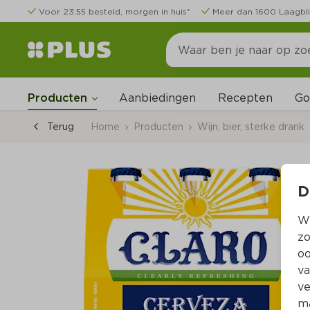
Voor 23:55 besteld, morgen in huis*
Meer dan 1600 Laagbli
Go
Producten
Aanbiedingen
Recepten
Terug
Home
Producten
Wijn, bier, sterke drank
D
Wi
zo
oo
va
ve
ma