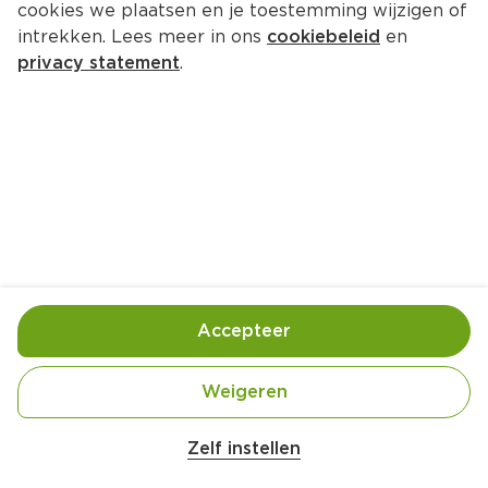
cookies we plaatsen en je toestemming wijzigen of
Croky Chips Paprika
intrekken. Lees meer in ons
cookiebeleid
en
Per Zak 200 g  (per kilo €11.95)
privacy statement
.
2.
39
Toevoegen
Bewaar in je lijstje
Accepteer
Handige informatie over dit product
Vegan
Weigeren
Zelf instellen