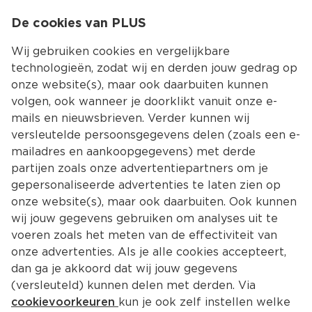
0
De cookies van PLUS
0.00
MENU
Wij gebruiken cookies en vergelijkbare
technologieën, zodat wij en derden jouw gedrag op
onze website(s), maar ook daarbuiten kunnen
Kies jouw winke
volgen, ook wanneer je doorklikt vanuit onze e-
Terug
Producten
mails en nieuwsbrieven. Verder kunnen wij
versleutelde persoonsgegevens delen (zoals een e-
mailadres en aankoopgegevens) met derde
partijen zoals onze advertentiepartners om je
gepersonaliseerde advertenties te laten zien op
onze website(s), maar ook daarbuiten. Ook kunnen
wij jouw gegevens gebruiken om analyses uit te
voeren zoals het meten van de effectiviteit van
onze advertenties. Als je alle cookies accepteert,
dan ga je akkoord dat wij jouw gegevens
(versleuteld) kunnen delen met derden. Via
cookievoorkeuren
kun je ook zelf instellen welke