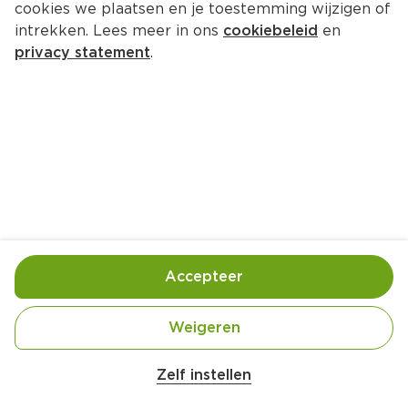
cookies we plaatsen en je toestemming wijzigen of
Daelmans Stroopwafels Mini's 
intrekken. Lees meer in ons
cookiebeleid
en
Chocolade
privacy statement
.
Per Stazak 157 g  (per kilo €25.41)
3.
99
Toevoegen
Bewaar in je lijstje
Accepteer
Handige informatie over dit product
Weigeren
Rainforest Alliance people and nature
Zelf instellen