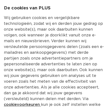
0
De cookies van PLUS
0.00
MENU
Wij gebruiken cookies en vergelijkbare
technologieën, zodat wij en derden jouw gedrag op
onze website(s), maar ook daarbuiten kunnen
Kies jouw winke
volgen, ook wanneer je doorklikt vanuit onze e-
Terug
Producten
mails en nieuwsbrieven. Verder kunnen wij
versleutelde persoonsgegevens delen (zoals een e-
mailadres en aankoopgegevens) met derde
partijen zoals onze advertentiepartners om je
gepersonaliseerde advertenties te laten zien op
onze website(s), maar ook daarbuiten. Ook kunnen
wij jouw gegevens gebruiken om analyses uit te
voeren zoals het meten van de effectiviteit van
onze advertenties. Als je alle cookies accepteert,
dan ga je akkoord dat wij jouw gegevens
(versleuteld) kunnen delen met derden. Via
cookievoorkeuren
kun je ook zelf instellen welke