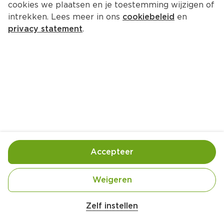
cookies we plaatsen en je toestemming wijzigen of
De keukenhulpjes Glas (320ml)
intrekken. Lees meer in ons
cookiebeleid
en
Per Stuk 1 st
privacy statement
.
2.
49
Toevoegen
Bewaar in je lijstje
Accepteer
Er is geen productinformatie
Weigeren
Zelf instellen
Over onze prijs- en productinformatie