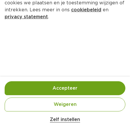
cookies we plaatsen en je toestemming wijzigen of
De keukenhulpjes Glazen oven- 
intrekken. Lees meer in ons
cookiebeleid
en
en bewaarschaal 630ml
privacy statement
.
Stuk 1 st
3.
99
Toevoegen
Bewaar in je lijstje
Accepteer
Er is geen productinformatie
Weigeren
Zelf instellen