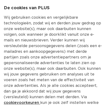
0
De cookies van PLUS
0.00
MENU
Wij gebruiken cookies en vergelijkbare
technologieën, zodat wij en derden jouw gedrag op
onze website(s), maar ook daarbuiten kunnen
Kies jouw winke
volgen, ook wanneer je doorklikt vanuit onze e-
Terug
Producten
mails en nieuwsbrieven. Verder kunnen wij
versleutelde persoonsgegevens delen (zoals een e-
mailadres en aankoopgegevens) met derde
partijen zoals onze advertentiepartners om je
gepersonaliseerde advertenties te laten zien op
onze website(s), maar ook daarbuiten. Ook kunnen
wij jouw gegevens gebruiken om analyses uit te
voeren zoals het meten van de effectiviteit van
onze advertenties. Als je alle cookies accepteert,
dan ga je akkoord dat wij jouw gegevens
(versleuteld) kunnen delen met derden. Via
cookievoorkeuren
kun je ook zelf instellen welke