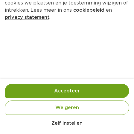
cookies we plaatsen en je toestemming wijzigen of
De keukenhulpjes Schaar
intrekken. Lees meer in ons
cookiebeleid
en
Stuk 1 st
privacy statement
.
2.
99
Toevoegen
Bewaar in je lijstje
Accepteer
Er is geen productinformatie
Weigeren
Zelf instellen
Over onze prijs- en productinformatie