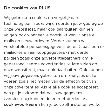
0
De cookies van PLUS
0.00
MENU
Wij gebruiken cookies en vergelijkbare
technologieën, zodat wij en derden jouw gedrag op
onze website(s), maar ook daarbuiten kunnen
Kies jouw winke
volgen, ook wanneer je doorklikt vanuit onze e-
Terug
Producten
mails en nieuwsbrieven. Verder kunnen wij
versleutelde persoonsgegevens delen (zoals een e-
mailadres en aankoopgegevens) met derde
partijen zoals onze advertentiepartners om je
gepersonaliseerde advertenties te laten zien op
onze website(s), maar ook daarbuiten. Ook kunnen
wij jouw gegevens gebruiken om analyses uit te
voeren zoals het meten van de effectiviteit van
onze advertenties. Als je alle cookies accepteert,
dan ga je akkoord dat wij jouw gegevens
(versleuteld) kunnen delen met derden. Via
cookievoorkeuren
kun je ook zelf instellen welke