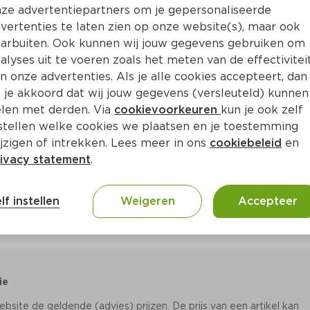
Bewaar i
Toevoegen
ze advertentiepartners om je gepersonaliseerde
vertenties te laten zien op onze website(s), maar ook
arbuiten. Ook kunnen wij jouw gegevens gebruiken om
alyses uit te voeren zoals het meten van de effectivitei
n onze advertenties. Als je alle cookies accepteert, dan
 je akkoord dat wij jouw gegevens (versleuteld) kunnen
len met derden. Via
cookievoorkeuren
kun je ook zelf
stellen welke cookies we plaatsen en je toestemming
jzigen of intrekken. Lees meer in ons
cookiebeleid
en
ivacy statement
.
lf instellen
Weigeren
Accepteer
ie
site de geldende (advies) prijzen. De prijs van een artikel kan