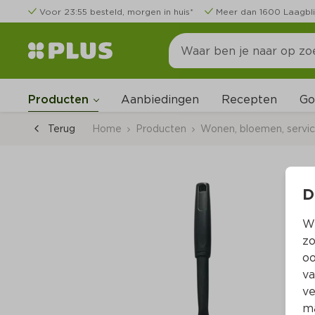
Voor 23:55 besteld, morgen in huis*
Meer dan 1600 Laagbli
Go
Producten
Aanbiedingen
Recepten
Terug
Home
Producten
Wonen, bloemen, servi
D
Wi
zo
oo
va
ve
ma