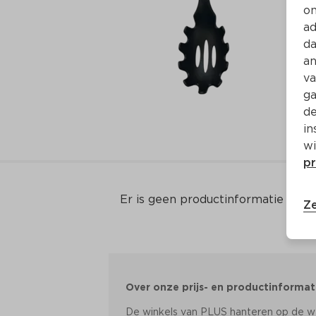
on
ad
da
an
va
ga
de
in
wi
pr
Er is geen productinformatie
Ze
Over onze prijs- en productinformat
De winkels van PLUS hanteren op de web