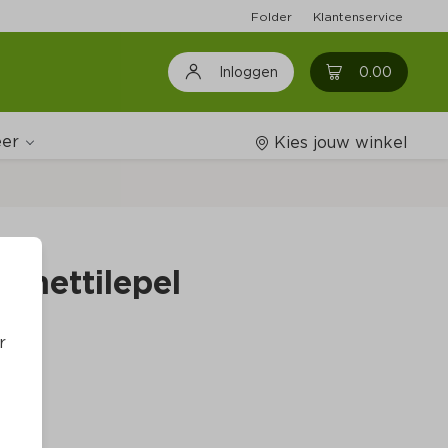
Folder
Klantenservice
0
0.00
Inloggen
er
Kies jouw winkel
Wijnshop
ghettilepel
Boodschappenlijstjes
r