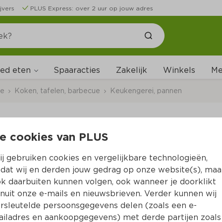
jvers
PLUS Express: over 2 uur op jouw adres
ed eten
Me
Spaaracties
Zakelijk
Winkels
ce
Koken, tafelen, barbecue
Keukengerei, pannen
e cookies van PLUS
De keukenhulpjes Spa
j gebruiken cookies en vergelijkbare technologieën,
Per Stuk 1 st
dat wij en derden jouw gedrag op onze website(s), maa
k daarbuiten kunnen volgen, ook wanneer je doorklikt
3.
99
nuit onze e-mails en nieuwsbrieven. Verder kunnen wij
rsleutelde persoonsgegevens delen (zoals een e-
iladres en aankoopgegevens) met derde partijen zoals