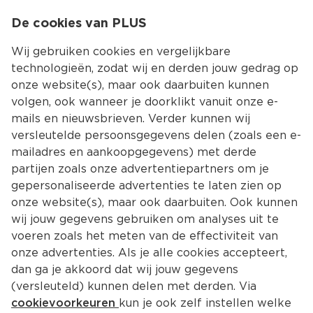
0
De cookies van PLUS
0.00
MENU
Wij gebruiken cookies en vergelijkbare
technologieën, zodat wij en derden jouw gedrag op
onze website(s), maar ook daarbuiten kunnen
Kies jouw winke
volgen, ook wanneer je doorklikt vanuit onze e-
Terug
Producten
mails en nieuwsbrieven. Verder kunnen wij
versleutelde persoonsgegevens delen (zoals een e-
mailadres en aankoopgegevens) met derde
partijen zoals onze advertentiepartners om je
gepersonaliseerde advertenties te laten zien op
onze website(s), maar ook daarbuiten. Ook kunnen
wij jouw gegevens gebruiken om analyses uit te
voeren zoals het meten van de effectiviteit van
onze advertenties. Als je alle cookies accepteert,
dan ga je akkoord dat wij jouw gegevens
(versleuteld) kunnen delen met derden. Via
cookievoorkeuren
kun je ook zelf instellen welke