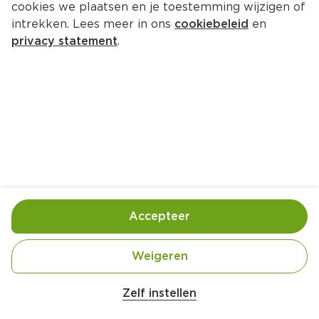
cookies we plaatsen en je toestemming wijzigen of
De Kleine Keuken Bio 
intrekken. Lees meer in ons
cookiebeleid
en
Rijstwafeltjes met aardbei
privacy statement
.
Zak 35 g  (kilo €54.00)
1.
89
Toevoegen
Bewaar in je lijstje
Accepteer
Handige informatie over dit product
Weigeren
Biologisch
Zelf instellen