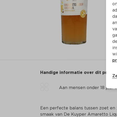
on
ad
da
an
va
ga
de
in
wi
pr
Handige informatie over dit produ
Ze
Aan mensen onder 18 jaar v
Een perfecte balans tussen zoet en z
smaak van De Kuyper Amaretto Liqueu