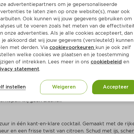
Bewaar i
Toevoegen
ze advertentiepartners om je gepersonaliseerde
vertenties te laten zien op onze website(s), maar ook
arbuiten. Ook kunnen wij jouw gegevens gebruiken om
alyses uit te voeren zoals het meten van de effectivitei
n onze advertenties. Als je alle cookies accepteert, dan
 je akkoord dat wij jouw gegevens (versleuteld) kunnen
len met derden. Via
cookievoorkeuren
kun je ook zelf
stellen welke cookies we plaatsen en je toestemming
jzigen of intrekken. Lees meer in ons
cookiebeleid
en
ivacy statement
.
ct
lf instellen
Weigeren
Accepteer
erkopen wij geen alcohol.
uur in één kant-en-klare cocktail. Gemaakt met de rijke
r en een frisse twist van citroen. Schud met ijs, schen