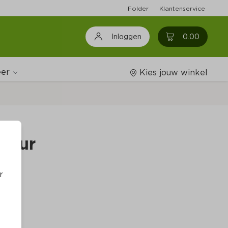
Folder
Klantenservice
0
0.00
Inloggen
er
Kies jouw winkel
Wijnshop
sour
Boodschappenlijstjes
r