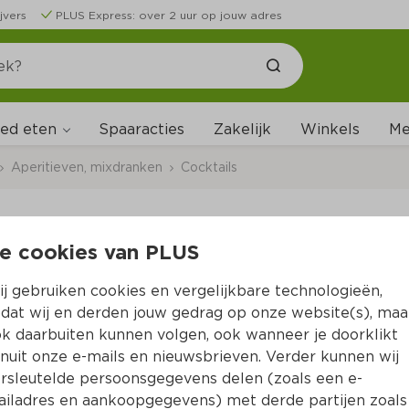
jvers
PLUS Express: over 2 uur op jouw adres
ed eten
Me
Spaaracties
Zakelijk
Winkels
Aperitieven, mixdranken
Cocktails
e cookies van PLUS
De Kuyper Amaretto 
j gebruiken cookies en vergelijkbare technologieën,
Per Fles 500 ml  (per liter €23.98)
dat wij en derden jouw gedrag op onze website(s), maa
k daarbuiten kunnen volgen, ook wanneer je doorklikt
11.
99
nuit onze e-mails en nieuwsbrieven. Verder kunnen wij
rsleutelde persoonsgegevens delen (zoals een e-
iladres en aankoopgegevens) met derde partijen zoals