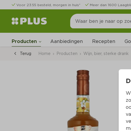
Voor 23:55 besteld, morgen in huis*
Meer dan 1600 Laagbli
Go
Producten
Aanbiedingen
Recepten
Terug
Home
Producten
Wijn, bier, sterke drank
D
Wi
zo
oo
va
ve
ma